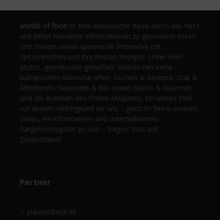
worlds of food
ist eine kulinarische Reise durch das Netz
und liefert relevante Informationen zu gesundem Essen
und Trinken sowie spannende Interviews mit
Spitzenköchen und ihre besten Rezepte. Unter dem
Motto „gemeinsam genießen“ bleiben hier keine
kulinarischen Wünsche offen. Kochen & Rezepte, Diät &
Abnehmen, Gesundes & Bio sowie Gastro & Gourmet
sind die Rubriken des Online-Magazins. Ein weites Feld,
vor dessen Hintergrund wir uns – ganz im Sinne unseres
Zieles, ein informatives und unterhaltsames
Ratgebermagazin zu sein – fragen: Was isst
Deutschland?
Partner
planetoftech.de