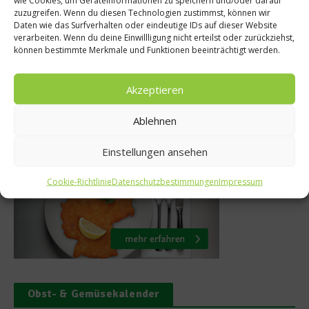
wie Cookies, um Geräteinformationen zu speichern und/oder darauf
-Lagenbox –
zuzugreifen. Wenn du diesen Technologien zustimmst, können wir
ein Leifheit Pro
Daten wie das Surfverhalten oder eindeutige IDs auf dieser Website
, alle Böden
verarbeiten. Wenn du deine Einwillligung nicht erteilst oder zurückziehst,
gewinne
können bestimmte Merkmale und Funktionen beeinträchtigt werden.
r 2019
25. Juli 2022
Akzeptieren
Ablehnen
Was isst Deutschland
Einstellungen ansehen
Cookie-Richtlinie
Datenschutzbestimmungen
Impressum
Obst- & Gemüsekalender