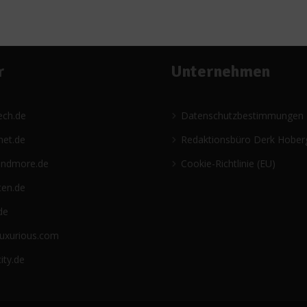
r
Unternehmen
ech.de
Datenschutzbestimmungen
net.de
Redaktionsbüro Derk Hober
andmore.de
Cookie-Richtlinie (EU)
ten.de
de
luxurious.com
ity.de