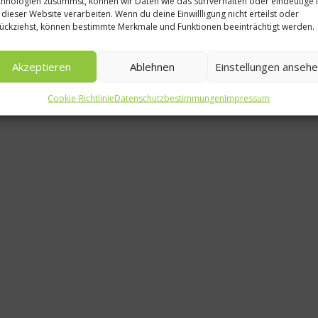
hnologien zustimmst, können wir Daten wie das Surfverhalten oder eindeutige 
 dieser Website verarbeiten. Wenn du deine Einwillligung nicht erteilst oder
Rez
ückziehst, können bestimmte Merkmale und Funktionen beeinträchtigt werden.
Quittensc
Akzeptieren
Ablehnen
Einstellungen anseh
mit gebrat
Cookie-Richtlinie
Datenschutzbestimmungen
Impressum
19. Dezem