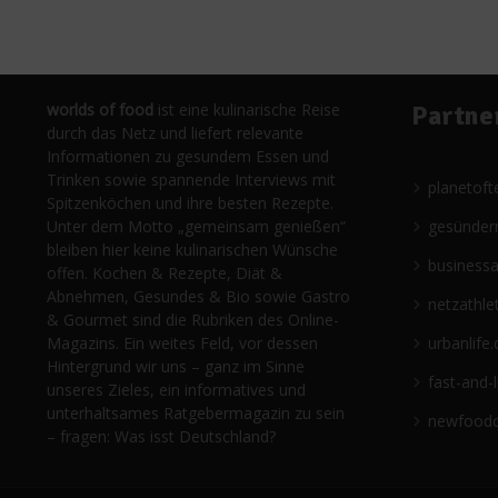
worlds of food
ist eine kulinarische Reise
Partne
durch das Netz und liefert relevante
Informationen zu gesundem Essen und
Trinken sowie spannende Interviews mit
planetoft
Spitzenköchen und ihre besten Rezepte.
Unter dem Motto „gemeinsam genießen“
gesünder
bleiben hier keine kulinarischen Wünsche
business
offen. Kochen & Rezepte, Diät &
Abnehmen, Gesundes & Bio sowie Gastro
netzathle
& Gourmet sind die Rubriken des Online-
Magazins. Ein weites Feld, vor dessen
urbanlife.
Hintergrund wir uns – ganz im Sinne
fast-and-
unseres Zieles, ein informatives und
unterhaltsames Ratgebermagazin zu sein
newfoodc
– fragen: Was isst Deutschland?