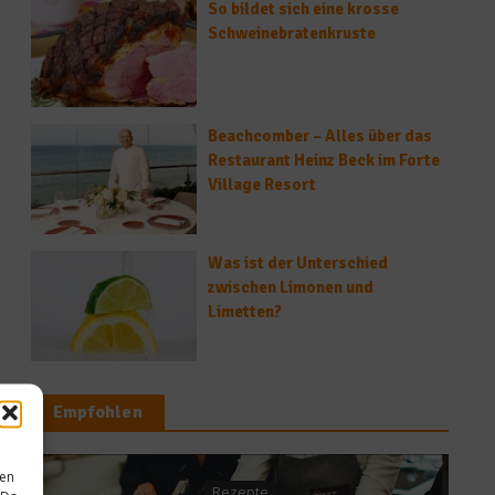
So bildet sich eine krosse
Schweinebratenkruste
Beachcomber – Alles über das
Restaurant Heinz Beck im Forte
Village Resort
Was ist der Unterschied
zwischen Limonen und
Limetten?
Empfohlen
sen
epte