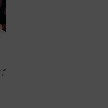
o
chte
 man