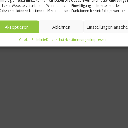
hnologien zustimmst, können wir Daten wie das Surfverhalten oder eindeutige 
 dieser Website verarbeiten. Wenn du deine Einwillligung nicht erteilst oder
Krim
ückziehst, können bestimmte Merkmale und Funktionen beeinträchtigt werden.
Nerven
Akzeptieren
Ablehnen
Einstellungen anseh
Abe
Cookie-Richtlinie
Datenschutzbestimmungen
Impressum
16. 