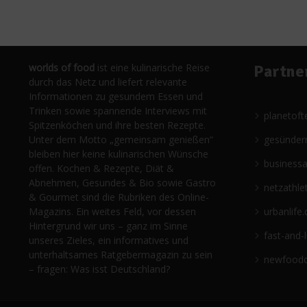
worlds of food
ist eine kulinarische Reise
Partne
durch das Netz und liefert relevante
Informationen zu gesundem Essen und
Trinken sowie spannende Interviews mit
planetoft
Spitzenköchen und ihre besten Rezepte.
Unter dem Motto „gemeinsam genießen“
gesünder
bleiben hier keine kulinarischen Wünsche
business
offen. Kochen & Rezepte, Diät &
Abnehmen, Gesundes & Bio sowie Gastro
netzathle
& Gourmet sind die Rubriken des Online-
Magazins. Ein weites Feld, vor dessen
urbanlife.
Hintergrund wir uns – ganz im Sinne
fast-and-
unseres Zieles, ein informatives und
unterhaltsames Ratgebermagazin zu sein
newfoodc
– fragen: Was isst Deutschland?