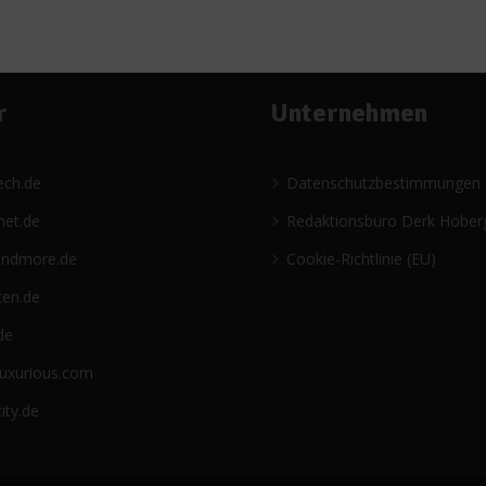
r
Unternehmen
ech.de
Datenschutzbestimmungen
net.de
Redaktionsbüro Derk Hober
andmore.de
Cookie-Richtlinie (EU)
ten.de
de
luxurious.com
ity.de