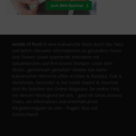
worlds of food
ist eine kulinarische Reise durch das Netz
und liefert relevante Informationen zu gesundem Essen
und Trinken sowie spannende Interviews mit
Spitzenköchen und ihre besten Rezepte. Unter dem
Motto „gemeinsam genießen“ bleiben hier keine
kulinarischen Wünsche offen. Kochen & Rezepte, Diät &
Abnehmen, Gesundes & Bio sowie Gastro & Gourmet
sind die Rubriken des Online-Magazins. Ein weites Feld,
vor dessen Hintergrund wir uns – ganz im Sinne unseres
Zieles, ein informatives und unterhaltsames
Ratgebermagazin zu sein – fragen: Was isst
Deutschland?