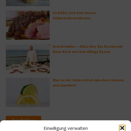
So bildet sich eine krosse
Schweinebratenkruste
Beachcomber – Alles über das Restaurant
Heinz Beck im Forte Village Resort
Was ist der Unterschied zwischen Limonen
und Limetten?
Empfohlen
Einwilligung verwalten