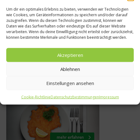
Um dir ein optimales Erlebnis zu bieten, verwenden wir Technologien
wie Cookies, um Geräteinformationen zu speichern und/oder darauf
News
zuzugreifen. Wenn du diesen Technologien zustimmst, können wir
Daten wie das Surfverhalten oder eindeutige IDs auf dieser Website
h aus dem Labor –
Wahl z
verarbeiten. Wenn du deine Einwillligung nicht erteilst oder zurückziehst,
können bestimmte Merkmale und Funktionen beeinträchtigt werden.
tmals gegessen
Windbeutel
6. August 2013
2. Se
Akzeptieren
Ablehnen
Einstellungen ansehen
Was isst Deutschland
Cookie-Richtlinie
Datenschutzbestimmungen
Impressum