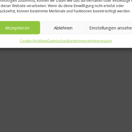
hnologien zustimmst, können wir Daten wie das Surfverhalten oder eindeutige 
News
 dieser Website verarbeiten. Wenn du deine Einwillligung nicht erteilst oder
ückziehst, können bestimmte Merkmale und Funktionen beeinträchtigt werden.
Die Zahl der
18.27
Akzeptieren
Ablehnen
Einstellungen anseh
6. Dezember 2
Cookie-Richtlinie
Datenschutzbestimmungen
Impressum