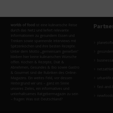
worlds of food
ist eine kulinarische Reise
Partne
durch das Netz und liefert relevante
Informationen zu gesundem Essen und
Trinken sowie spannende Interviews mit
planetoft
Spitzenköchen und ihre besten Rezepte.
Unter dem Motto „gemeinsam genießen“
gesünder
bleiben hier keine kulinarischen Wünsche
business
offen. Kochen & Rezepte, Diät &
Abnehmen, Gesundes & Bio sowie Gastro
netzathle
& Gourmet sind die Rubriken des Online-
Magazins. Ein weites Feld, vor dessen
urbanlife.
Hintergrund wir uns – ganz im Sinne
fast-and-
unseres Zieles, ein informatives und
unterhaltsames Ratgebermagazin zu sein
newfoodc
– fragen: Was isst Deutschland?