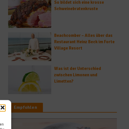
So bildet sich eine krosse
Schweinebratenkruste
Beachcomber – Alles über das
Restaurant Heinz Beck im Forte
Village Resort
Was ist der Unterschied
zwischen Limonen und
Limetten?
Empfohlen
sen
Stoppt die Verschwendung