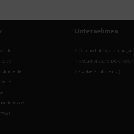
r
Unternehmen
ech.de
Datenschutzbestimmungen
net.de
Redaktionsbüro Derk Hober
andmore.de
Cookie-Richtlinie (EU)
ten.de
de
luxurious.com
ity.de