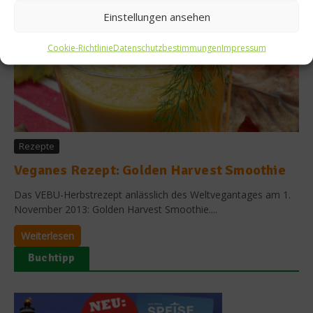
Einstellungen ansehen
Cookie-Richtlinie
Datenschutzbestimmungen
Impressum
Rezepte
Veganes Rezept: Golden Harvest Smoothie
Das VEBU-Herbstrezept anlässlich des Weltvegantages am 1.
November 2013: Golden Harvest Smoothie....
Weiterlesen
Buchtipp