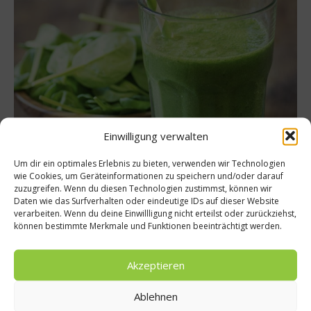
Einwilligung verwalten
Rezepte
Rezept: Green Smoothie
Um dir ein optimales Erlebnis zu bieten, verwenden wir Technologien
wie Cookies, um Geräteinformationen zu speichern und/oder darauf
Smoothies erfreuen sich großer Beliebtheit. Zumeist mit viel
zuzugreifen. Wenn du diesen Technologien zustimmst, können wir
Daten wie das Surfverhalten oder eindeutige IDs auf dieser Website
Obst zubereitet, sind sie ein Vitaminspender par Excellence.
verarbeiten. Wenn du deine Einwillligung nicht erteilst oder zurückziehst,
Natürlich kann man Smoothies aber auch mit Gemüse
können bestimmte Merkmale und Funktionen beeinträchtigt werden.
zubereiten, wie das Rezept für den Green Smoothie beweist....
Weiterlesen
Akzeptieren
Ablehnen