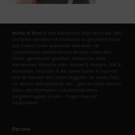
worlds of food
ist eine kulinarische Reise durch das Netz
und liefert relevante Informationen zu gesundem Essen
und Trinken sowie spannende Interviews mit
Spitzenköchen und ihre besten Rezepte. Unter dem
Motto „gemeinsam genießen“ bleiben hier keine
kulinarischen Wünsche offen. Kochen & Rezepte, Diät &
Abnehmen, Gesundes & Bio sowie Gastro & Gourmet
sind die Rubriken des Online-Magazins. Ein weites Feld,
vor dessen Hintergrund wir uns – ganz im Sinne unseres
Zieles, ein informatives und unterhaltsames
Ratgebermagazin zu sein – fragen: Was isst
Deutschland?
Partner