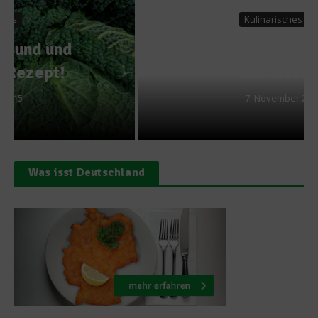
Kulinarisches Fest
Plätzchen-Rezept:
Zimtsterne
7. November 2012
Was isst Deutschland