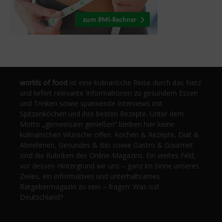
worlds of food
ist eine kulinarische Reise durch das Netz
und liefert relevante Informationen zu gesundem Essen
und Trinken sowie spannende Interviews mit
Spitzenköchen und ihre besten Rezepte. Unter dem
Motto „gemeinsam genießen“ bleiben hier keine
kulinarischen Wünsche offen. Kochen & Rezepte, Diät &
Abnehmen, Gesundes & Bio sowie Gastro & Gourmet
sind die Rubriken des Online-Magazins. Ein weites Feld,
vor dessen Hintergrund wir uns – ganz im Sinne unseres
Zieles, ein informatives und unterhaltsames
Ratgebermagazin zu sein – fragen: Was isst
Deutschland?