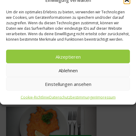
Um dir ein optimales Erlebnis zu bieten, verwenden wir Technologien
wie Cookies, um Geräteinformationen zu speichern und/oder darauf
zuzugreifen. Wenn du diesen Technologien zustimmst, können wir
ndheit
Daten wie das Surfverhalten oder eindeutige IDs auf dieser Website
Gewürze & Kräuter
verarbeiten. Wenn du deine Einwillligung nicht erteilst oder zurückziehst,
er gesünder
können bestimmte Merkmale und Funktionen beeinträchtigt werden.
Kräuter-Kunde: Pi
hesser
2. April 2014
Akzeptieren
2012
Ablehnen
Einstellungen ansehen
Was isst Deutschland
Cookie-Richtlinie
Datenschutzbestimmungen
Impressum