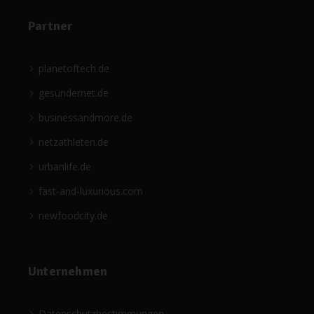
Partner
planetoftech.de
gesündernet.de
businessandmore.de
netzathleten.de
urbanlife.de
fast-and-luxurious.com
newfoodcity.de
Unternehmen
Datenschutzbestimmungen