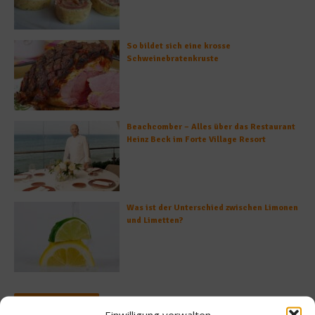
So bildet sich eine krosse
Schweinebratenkruste
Beachcomber – Alles über das Restaurant
Heinz Beck im Forte Village Resort
Was ist der Unterschied zwischen Limonen
und Limetten?
Empfohlen
Einwilligung verwalten