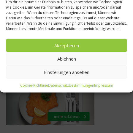
Um dir ein optimales Erlebnis zu bieten, verwenden wir Technologien
des & Bio
Süße Dekorati
wie Cookies, um Geräteinformationen zu speichern und/oder darauf
zuzugreifen. Wenn du diesen Technologien zustimmst, können wir
Advents
– vitaminreich
Daten wie das Surfverhalten oder eindeutige IDs auf dieser Website
verarbeiten. Wenn du deine Einwillligung nicht erteilst oder zurückziehst,
Weihnachtsze
hmackhaft
können bestimmte Merkmale und Funktionen beeinträchtigt werden.
Gewinns
anuar 2014
Akzeptieren
21. Novembe
Ablehnen
Was isst Deutschland
Einstellungen ansehen
Cookie-Richtlinie
Datenschutzbestimmungen
Impressum