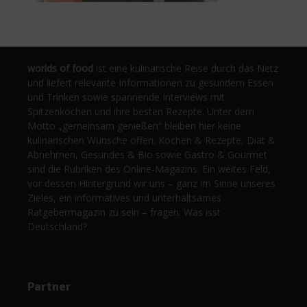
worlds of food
ist eine kulinarische Reise durch das Netz
und liefert relevante Informationen zu gesundem Essen
und Trinken sowie spannende Interviews mit
Spitzenköchen und ihre besten Rezepte. Unter dem
Motto „gemeinsam genießen“ bleiben hier keine
kulinarischen Wünsche offen. Kochen & Rezepte, Diät &
Abnehmen, Gesundes & Bio sowie Gastro & Gourmet
sind die Rubriken des Online-Magazins. Ein weites Feld,
vor dessen Hintergrund wir uns – ganz im Sinne unseres
Zieles, ein informatives und unterhaltsames
Ratgebermagazin zu sein – fragen: Was isst
Deutschland?
Partner