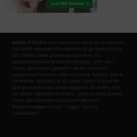
worlds of food
ist eine kulinarische Reise durch das Netz
und liefert relevante Informationen zu gesundem Essen
und Trinken sowie spannende Interviews mit
Spitzenköchen und ihre besten Rezepte. Unter dem
Motto „gemeinsam genießen“ bleiben hier keine
kulinarischen Wünsche offen. Kochen & Rezepte, Diät &
Abnehmen, Gesundes & Bio sowie Gastro & Gourmet
sind die Rubriken des Online-Magazins. Ein weites Feld,
vor dessen Hintergrund wir uns – ganz im Sinne unseres
Zieles, ein informatives und unterhaltsames
Ratgebermagazin zu sein – fragen: Was isst
Deutschland?