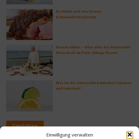
So bildet sich eine krosse
Schweinebratenkruste
Beachcomber – Alles über das Restaurant
Heinz Beck im Forte Village Resort
Was ist der Unterschied zwischen Limonen
und Limetten?
Empfohlen
Einwilligung verwalten