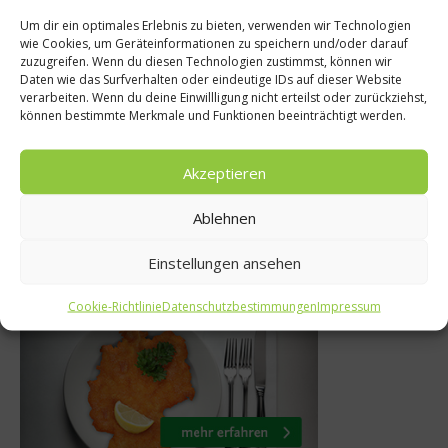
Um dir ein optimales Erlebnis zu bieten, verwenden wir Technologien
wie Cookies, um Geräteinformationen zu speichern und/oder darauf
uter
Rezepte
zuzugreifen. Wenn du diesen Technologien zustimmst, können wir
Daten wie das Surfverhalten oder eindeutige IDs auf dieser Website
Kräuter aus
One Pot Pasta All´A
verarbeiten. Wenn du deine Einwillligung nicht erteilst oder zurückziehst,
können bestimmte Merkmale und Funktionen beeinträchtigt werden.
dt
mit Salsiccia
15. Oktober 2017
Akzeptieren
Ablehnen
Einstellungen ansehen
Was isst Deutschland
Cookie-Richtlinie
Datenschutzbestimmungen
Impressum