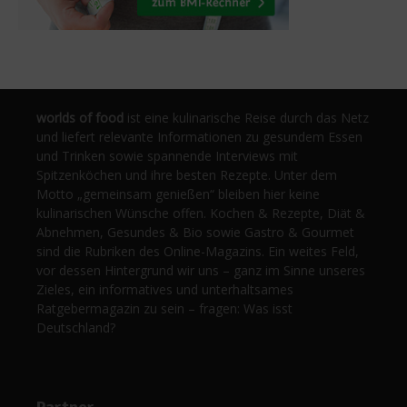
worlds of food
ist eine kulinarische Reise durch das Netz
und liefert relevante Informationen zu gesundem Essen
und Trinken sowie spannende Interviews mit
Spitzenköchen und ihre besten Rezepte. Unter dem
Motto „gemeinsam genießen“ bleiben hier keine
kulinarischen Wünsche offen. Kochen & Rezepte, Diät &
Abnehmen, Gesundes & Bio sowie Gastro & Gourmet
sind die Rubriken des Online-Magazins. Ein weites Feld,
vor dessen Hintergrund wir uns – ganz im Sinne unseres
Zieles, ein informatives und unterhaltsames
Ratgebermagazin zu sein – fragen: Was isst
Deutschland?