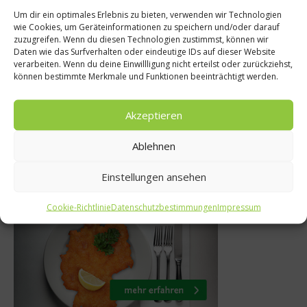
Um dir ein optimales Erlebnis zu bieten, verwenden wir Technologien
wie Cookies, um Geräteinformationen zu speichern und/oder darauf
s
zuzugreifen. Wenn du diesen Technologien zustimmst, können wir
Rezepte
Daten wie das Surfverhalten oder eindeutige IDs auf dieser Website
te of München
verarbeiten. Wenn du deine Einwillligung nicht erteilst oder zurückziehst,
Rezept: Grünkohl
können bestimmte Merkmale und Funktionen beeinträchtigt werden.
ere
16. Juli 2014
 2017
Akzeptieren
Ablehnen
Einstellungen ansehen
Was isst Deutschland
Cookie-Richtlinie
Datenschutzbestimmungen
Impressum