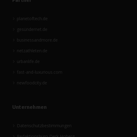
Partner
planetoftech.de
gesündernet.de
businessandmore.de
netzathleten.de
urbanlife.de
fast-and-luxurious.com
newfoodcity.de
Unternehmen
Datenschutzbestimmungen
Redaktionsbüro Derk Hoberg