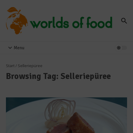
Zum Inhalt springen
Menu
Start
/
Selleriepüree
Browsing Tag: Selleriepüree