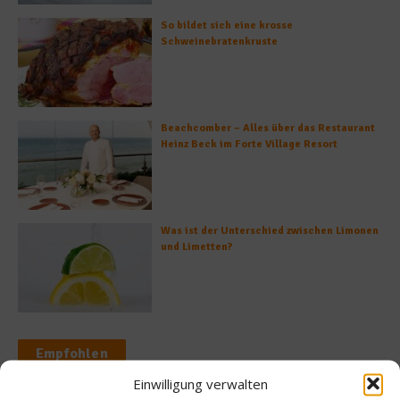
So bildet sich eine krosse
Schweinebratenkruste
Beachcomber – Alles über das Restaurant
Heinz Beck im Forte Village Resort
Was ist der Unterschied zwischen Limonen
und Limetten?
Empfohlen
Einwilligung verwalten