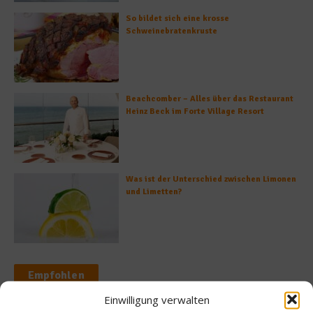
So bildet sich eine krosse
Schweinebratenkruste
Beachcomber – Alles über das Restaurant
Heinz Beck im Forte Village Resort
Was ist der Unterschied zwischen Limonen
und Limetten?
Empfohlen
Einwilligung verwalten