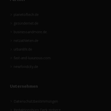
planetoftech.de
gesündernet.de
businessandmore.de
netzathleten.de
urbanlife.de
fast-and-luxurious.com
newfoodcity.de
Unternehmen
Datenschutzbestimmungen
Redaktionsbüro Derk Hoberg