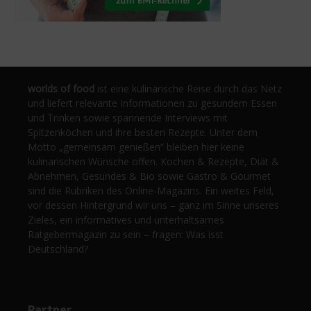
worlds of food
ist eine kulinarische Reise durch das Netz
und liefert relevante Informationen zu gesundem Essen
und Trinken sowie spannende Interviews mit
Spitzenköchen und ihre besten Rezepte. Unter dem
Motto „gemeinsam genießen“ bleiben hier keine
kulinarischen Wünsche offen. Kochen & Rezepte, Diät &
Abnehmen, Gesundes & Bio sowie Gastro & Gourmet
sind die Rubriken des Online-Magazins. Ein weites Feld,
vor dessen Hintergrund wir uns – ganz im Sinne unseres
Zieles, ein informatives und unterhaltsames
Ratgebermagazin zu sein – fragen: Was isst
Deutschland?
Partner