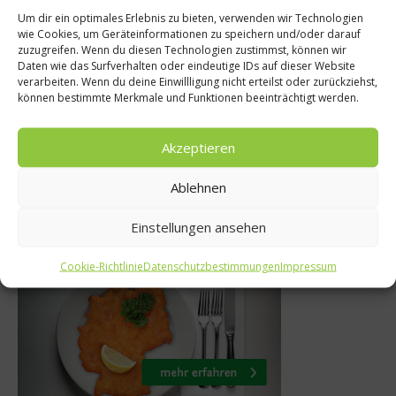
Um dir ein optimales Erlebnis zu bieten, verwenden wir Technologien
wie Cookies, um Geräteinformationen zu speichern und/oder darauf
lten
News
zuzugreifen. Wenn du diesen Technologien zustimmst, können wir
Daten wie das Surfverhalten oder eindeutige IDs auf dieser Website
s für das
Asia meets Ger
verarbeiten. Wenn du deine Einwillligung nicht erteilst oder zurückziehst,
können bestimmte Merkmale und Funktionen beeinträchtigt werden.
leben
Johann Lafer triff
2017
14. März 2019
Akzeptieren
Ablehnen
Einstellungen ansehen
Was isst Deutschland
Cookie-Richtlinie
Datenschutzbestimmungen
Impressum