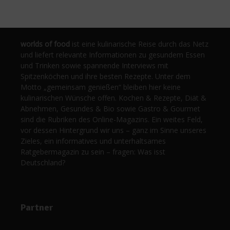
worlds of food
ist eine kulinarische Reise durch das Netz
und liefert relevante Informationen zu gesundem Essen
und Trinken sowie spannende Interviews mit
Spitzenköchen und ihre besten Rezepte. Unter dem
Motto „gemeinsam genießen“ bleiben hier keine
kulinarischen Wünsche offen. Kochen & Rezepte, Diät &
Abnehmen, Gesundes & Bio sowie Gastro & Gourmet
sind die Rubriken des Online-Magazins. Ein weites Feld,
vor dessen Hintergrund wir uns – ganz im Sinne unseres
Zieles, ein informatives und unterhaltsames
Ratgebermagazin zu sein – fragen: Was isst
Deutschland?
Partner