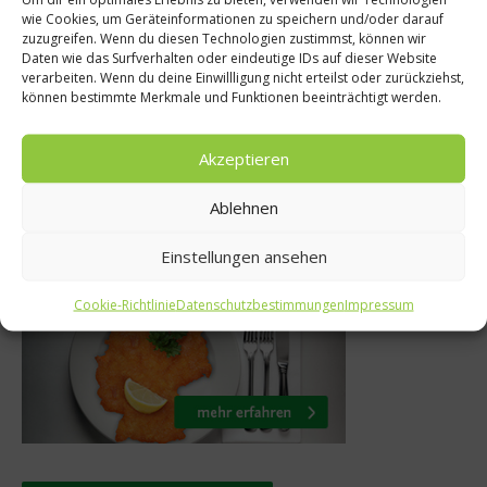
Gastro & Gourme
e
wie Cookies, um Geräteinformationen zu speichern und/oder darauf
zuzugreifen. Wenn du diesen Technologien zustimmst, können wir
Anuga Koch des
 – Prickelnd
Daten wie das Surfverhalten oder eindeutige IDs auf dieser Website
gesucht
verarbeiten. Wenn du deine Einwillligung nicht erteilst oder zurückziehst,
t hinaus
können bestimmte Merkmale und Funktionen beeinträchtigt werden.
14. April 2014
r 2024
Akzeptieren
Ablehnen
Was isst Deutschland
Einstellungen ansehen
Cookie-Richtlinie
Datenschutzbestimmungen
Impressum