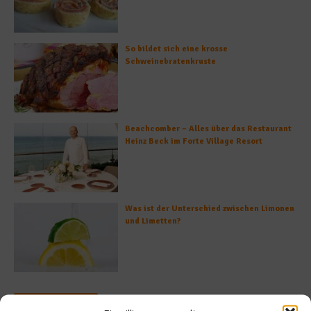
So bildet sich eine krosse
Schweinebratenkruste
Beachcomber – Alles über das Restaurant
Heinz Beck im Forte Village Resort
Was ist der Unterschied zwischen Limonen
und Limetten?
Empfohlen