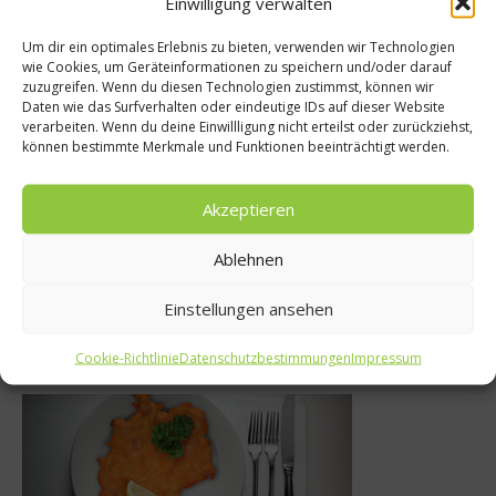
Einwilligung verwalten
Um dir ein optimales Erlebnis zu bieten, verwenden wir Technologien
wie Cookies, um Geräteinformationen zu speichern und/oder darauf
zuzugreifen. Wenn du diesen Technologien zustimmst, können wir
interspeck
Reise
Daten wie das Surfverhalten oder eindeutige IDs auf dieser Website
verarbeiten. Wenn du deine Einwillligung nicht erteilst oder zurückziehst,
nden Sie den
Unterwegs im Auf
können bestimmte Merkmale und Funktionen beeinträchtigt werden.
chselturbo
guten Gesch
Akzeptieren
r 2014
15. März 2018
Ablehnen
Einstellungen ansehen
Was isst Deutschland
Cookie-Richtlinie
Datenschutzbestimmungen
Impressum