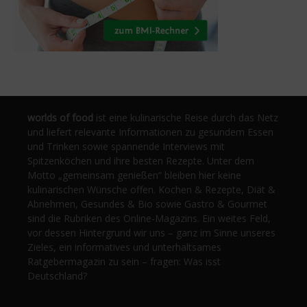
worlds of food
ist eine kulinarische Reise durch das Netz
und liefert relevante Informationen zu gesundem Essen
und Trinken sowie spannende Interviews mit
Spitzenköchen und ihre besten Rezepte. Unter dem
Motto „gemeinsam genießen“ bleiben hier keine
kulinarischen Wünsche offen. Kochen & Rezepte, Diät &
Abnehmen, Gesundes & Bio sowie Gastro & Gourmet
sind die Rubriken des Online-Magazins. Ein weites Feld,
vor dessen Hintergrund wir uns – ganz im Sinne unseres
Zieles, ein informatives und unterhaltsames
Ratgebermagazin zu sein – fragen: Was isst
Deutschland?