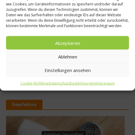
wie Cookies, um Geräteinformationen zu speichern und/oder darauf
zuzugreifen. Wenn du diesen Technologien zustimmst, können wir
Daten wie das Surfverhalten oder eindeutige IDs auf dieser Website
verarbeiten. Wenn du deine Einwillligung nicht erteilst oder zurückziehst,
können bestimmte Merkmale und Funktionen beeinträchtigt werden.
Beachcomber – Alles über das Restaurant
Heinz Beck im Forte Village Resort
Akzeptieren
Ablehnen
Was ist der Unterschied zwischen Limonen
und Limetten?
Einstellungen ansehen
Cookie-Richtlinie
Datenschutzbestimmungen
Impressum
Empfohlen
News