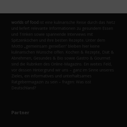
worlds of food
ist eine kulinarische Reise durch das Netz
und liefert relevante Informationen zu gesundem Essen
und Trinken sowie spannende Interviews mit
Spitzenköchen und ihre besten Rezepte. Unter dem
Motto „gemeinsam genießen“ bleiben hier keine
kulinarischen Wünsche offen. Kochen & Rezepte, Diät &
Abnehmen, Gesundes & Bio sowie Gastro & Gourmet
sind die Rubriken des Online-Magazins. Ein weites Feld,
vor dessen Hintergrund wir uns – ganz im Sinne unseres
Zieles, ein informatives und unterhaltsames
Ratgebermagazin zu sein – fragen: Was isst
Deutschland?
Partner