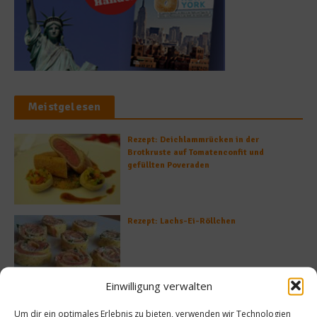
Meistgelesen
Rezept: Deichlammrücken in der
Brotkruste auf Tomatenconfit und
gefüllten Poveraden
Rezept: Lachs-Ei-Röllchen
Einwilligung verwalten
So bildet sich eine krosse
Um dir ein optimales Erlebnis zu bieten, verwenden wir Technologien
Schweinebratenkruste