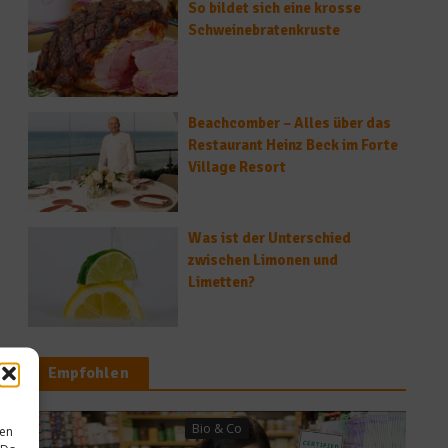
So bildet sich eine krosse
Schweinebratenkruste
Beachcomber – Alles über das
Restaurant Heinz Beck im Forte
Village Resort
Was ist der Unterschied
zwischen Limonen und
Limetten?
Empfohlen
& Co
News
sen