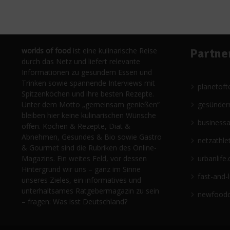
worlds of food
ist eine kulinarische Reise
Partne
durch das Netz und liefert relevante
Informationen zu gesundem Essen und
Trinken sowie spannende Interviews mit
planetoft
Spitzenköchen und ihre besten Rezepte.
Unter dem Motto „gemeinsam genießen“
gesünder
bleiben hier keine kulinarischen Wünsche
business
offen. Kochen & Rezepte, Diät &
Abnehmen, Gesundes & Bio sowie Gastro
netzathle
& Gourmet sind die Rubriken des Online-
Magazins. Ein weites Feld, vor dessen
urbanlife.
Hintergrund wir uns – ganz im Sinne
fast-and-
unseres Zieles, ein informatives und
unterhaltsames Ratgebermagazin zu sein
newfoodc
– fragen: Was isst Deutschland?