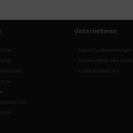
r
Unternehmen
ech.de
Datenschutzbestimmungen
net.de
Redaktionsbüro Derk Hober
andmore.de
Cookie-Richtlinie (EU)
ten.de
de
luxurious.com
ity.de