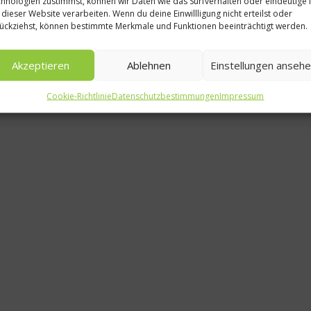
hnologien zustimmst, können wir Daten wie das Surfverhalten oder eindeutige 
Versteckte 
 dieser Website verarbeiten. Wenn du deine Einwillligung nicht erteilst oder
ückziehst, können bestimmte Merkmale und Funktionen beeinträchtigt werden.
fleisch
scheinbar v
Akzeptieren
Ablehnen
Einstellungen anseh
Lebens
Cookie-Richtlinie
Datenschutzbestimmungen
Impressum
1. Augu