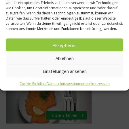
elten
News
Um dir ein optimales Erlebnis zu bieten, verwenden wir Technologien
wie Cookies, um Geräteinformationen zu speichern und/oder darauf
lauwarmer
Guide MICH
zuzugreifen. Wenn du diesen Technologien zustimmst, können wir
Daten wie das Surfverhalten oder eindeutige IDs auf dieser Website
igrette und
Deutschland 2018 
verarbeiten. Wenn du deine Einwillligung nicht erteilst oder zurückziehst,
können bestimmte Merkmale und Funktionen beeinträchtigt werden.
ari
Mitte Nove
 2015
25. September 20
Akzeptieren
Ablehnen
Was isst Deutschland
Einstellungen ansehen
Cookie-Richtlinie
Datenschutzbestimmungen
Impressum