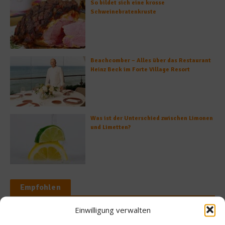
So bildet sich eine krosse
Schweinebratenkruste
Beachcomber – Alles über das Restaurant
Heinz Beck im Forte Village Resort
Was ist der Unterschied zwischen Limonen
und Limetten?
Empfohlen
Einwilligung verwalten