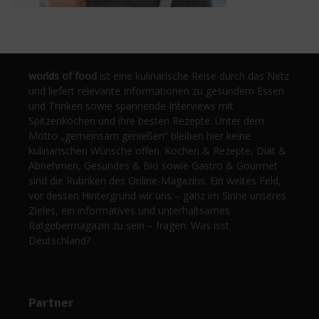
worlds of food
ist eine kulinarische Reise durch das Netz
und liefert relevante Informationen zu gesundem Essen
und Trinken sowie spannende Interviews mit
Spitzenköchen und ihre besten Rezepte. Unter dem
Motto „gemeinsam genießen“ bleiben hier keine
kulinarischen Wünsche offen. Kochen & Rezepte, Diät &
Abnehmen, Gesundes & Bio sowie Gastro & Gourmet
sind die Rubriken des Online-Magazins. Ein weites Feld,
vor dessen Hintergrund wir uns – ganz im Sinne unseres
Zieles, ein informatives und unterhaltsames
Ratgebermagazin zu sein – fragen: Was isst
Deutschland?
Partner