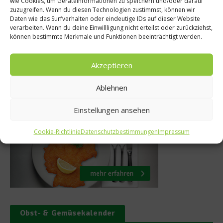
wie Cookies, um Geräteinformationen zu speichern und/oder darauf
zuzugreifen. Wenn du diesen Technologien zustimmst, können wir
klich zwischen
Kochgesc
Daten wie das Surfverhalten oder eindeutige IDs auf dieser Website
verarbeiten. Wenn du deine Einwillligung nicht erteilst oder zurückziehst,
und Artischocke
beschicht
können bestimmte Merkmale und Funktionen beeinträchtigt werden.
 Januar 2013
24. Apri
Akzeptieren
Ablehnen
Was isst Deutschland
Einstellungen ansehen
Cookie-Richtlinie
Datenschutzbestimmungen
Impressum
Obst- & Gemüsekalender