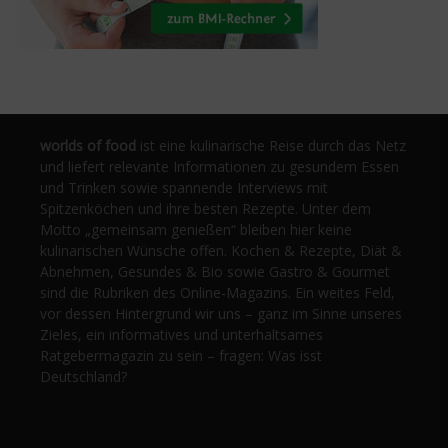
worlds of food
ist eine kulinarische Reise durch das Netz
und liefert relevante Informationen zu gesundem Essen
und Trinken sowie spannende Interviews mit
Spitzenköchen und ihre besten Rezepte. Unter dem
Motto „gemeinsam genießen“ bleiben hier keine
kulinarischen Wünsche offen. Kochen & Rezepte, Diät &
Abnehmen, Gesundes & Bio sowie Gastro & Gourmet
sind die Rubriken des Online-Magazins. Ein weites Feld,
vor dessen Hintergrund wir uns – ganz im Sinne unseres
Zieles, ein informatives und unterhaltsames
Ratgebermagazin zu sein – fragen: Was isst
Deutschland?