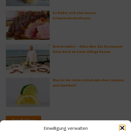
So bildet sich eine krosse
Schweinebratenkruste
Beachcomber – Alles über das Restaurant
Heinz Beck im Forte Village Resort
Was ist der Unterschied zwischen Limonen
und Limetten?
Empfohlen
Einwilligung verwalten