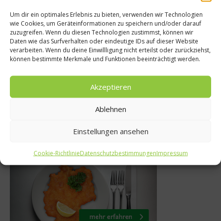
Um dir ein optimales Erlebnis zu bieten, verwenden wir Technologien
wie Cookies, um Geräteinformationen zu speichern und/oder darauf
zuzugreifen. Wenn du diesen Technologien zustimmst, können wir
s isst Deutschland?
Daten wie das Surfverhalten oder eindeutige IDs auf dieser Website
Neuer Küc
verarbeiten. Wenn du deine Einwillligung nicht erteilst oder zurückziehst,
ht um die Wurst
können bestimmte Merkmale und Funktionen beeinträchtigt werden.
Senses 
5. Februar 2014
21. 
Akzeptieren
Ablehnen
Einstellungen ansehen
Was isst Deutschland
Cookie-Richtlinie
Datenschutzbestimmungen
Impressum