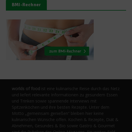
BMI-Rechner
worlds of food
ist eine kulinarische Reise durch das Netz
und liefert relevante Informationen zu gesundem Essen
und Trinken sowie spannende Interviews mit
Spitzenköchen und ihre besten Rezepte. Unter dem
Motto „gemeinsam genießen“ bleiben hier keine
kulinarischen Wünsche offen. Kochen & Rezepte, Diät &
Abnehmen, Gesundes & Bio sowie Gastro & Gourmet
sind die Rubriken des Online-Magazins. Ein weites Feld,