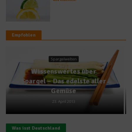
Empfohlen
Getränke
Biersommelier-
Weltmeister Sebastian
Priller-Riegele im
Interview
19. April 2011
Was isst Deutschland