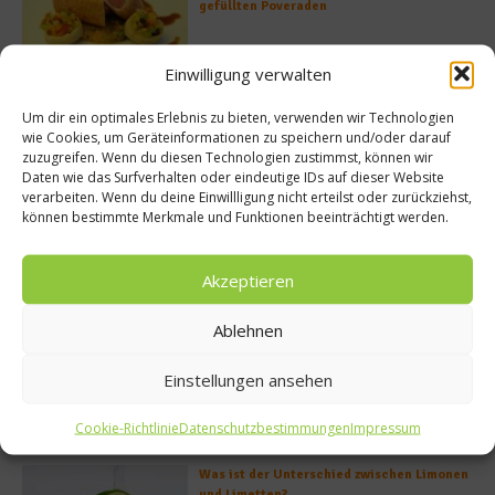
gefüllten Poveraden
Einwilligung verwalten
Rezept: Lachs-Ei-Röllchen
Um dir ein optimales Erlebnis zu bieten, verwenden wir Technologien
wie Cookies, um Geräteinformationen zu speichern und/oder darauf
zuzugreifen. Wenn du diesen Technologien zustimmst, können wir
Daten wie das Surfverhalten oder eindeutige IDs auf dieser Website
verarbeiten. Wenn du deine Einwillligung nicht erteilst oder zurückziehst,
können bestimmte Merkmale und Funktionen beeinträchtigt werden.
So bildet sich eine krosse
Schweinebratenkruste
Akzeptieren
Ablehnen
Beachcomber – Alles über das Restaurant
Heinz Beck im Forte Village Resort
Einstellungen ansehen
Cookie-Richtlinie
Datenschutzbestimmungen
Impressum
Was ist der Unterschied zwischen Limonen
und Limetten?