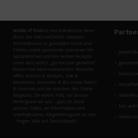
worlds of food
ist eine kulinarische Reise
Partne
durch das Netz und liefert relevante
Informationen zu gesundem Essen und
Trinken sowie spannende Interviews mit
planetoft
Spitzenköchen und ihre besten Rezepte.
Unter dem Motto „gemeinsam genießen“
gesünder
bleiben hier keine kulinarischen Wünsche
business
offen. Kochen & Rezepte, Diät &
Abnehmen, Gesundes & Bio sowie Gastro
netzathle
& Gourmet sind die Rubriken des Online-
Magazins. Ein weites Feld, vor dessen
urbanlife.
Hintergrund wir uns – ganz im Sinne
fast-and-
unseres Zieles, ein informatives und
unterhaltsames Ratgebermagazin zu sein
newfoodc
– fragen: Was isst Deutschland?