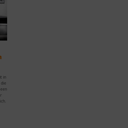
m
t in
 die
deen
r
ich.