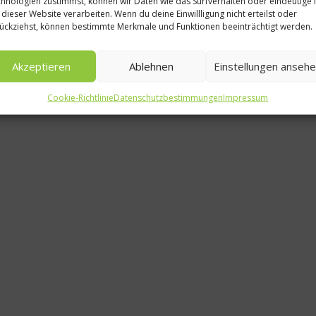
hnologien zustimmst, können wir Daten wie das Surfverhalten oder eindeutige 
Rezep
 dieser Website verarbeiten. Wenn du deine Einwillligung nicht erteilst oder
ückziehst, können bestimmte Merkmale und Funktionen beeinträchtigt werden.
Rum
Griechis
Akzeptieren
Ablehnen
Einstellungen anseh
Dav
Cookie-Richtlinie
Datenschutzbestimmungen
Impressum
16