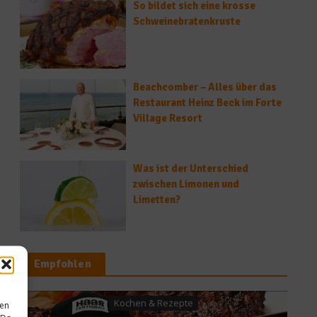
So bildet sich eine krosse
Schweinebratenkruste
Beachcomber – Alles über das
Restaurant Heinz Beck im Forte
Village Resort
Was ist der Unterschied
zwischen Limonen und
Limetten?
Empfohlen
hen & Rezepte
sen
Spitzenköc