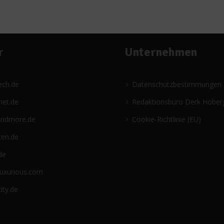
r
Unternehmen
ech.de
Datenschutzbestimmungen
net.de
Redaktionsbüro Derk Hober
andmore.de
Cookie-Richtlinie (EU)
ten.de
de
luxurious.com
ity.de