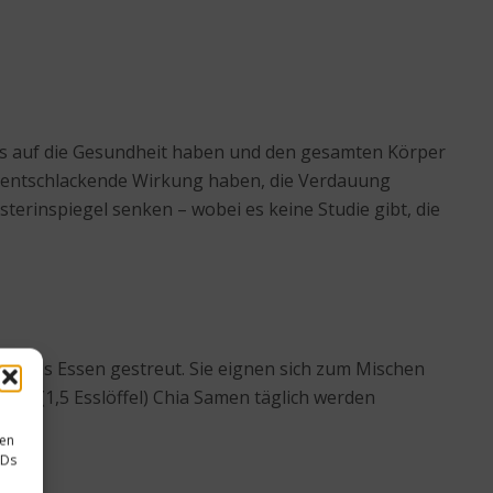
luss auf die Gesundheit haben und den gesamten Körper
ne entschlackende Wirkung haben, die Verdauung
terinspiegel senken – wobei es keine Studie gibt, die
r das Essen gestreut. Sie eignen sich zum Mischen
mm (1,5 Esslöffel) Chia Samen täglich werden
sen
IDs