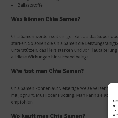
– Ballaststoffe
Was können Chia Samen?
Chia Samen werden seit einiger Zeit als das Superfoo
stärken. So sollen die Chia Samen die Leistungsfähig
unterstützen, das Herz stärken und vor Hautalterung s
all diese Wirkungen hinreichend belegt.
Wie isst man Chia Samen?
Chia Samen können auf vielseitige Weise verzehrt we
mit Joghurt, Müsli oder Pudding. Man kann sie aber 
Um 
empfohlen.
um 
Tec
Wo kauft man Chia Samen?
auf