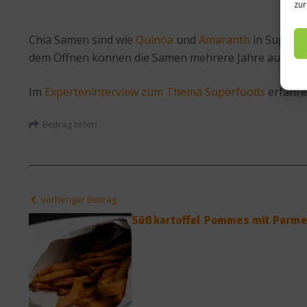
zur
Chia Samen sind wie
Quinoa
und
Amaranth
in Supermä
dem Öffnen können die Samen mehrere Jahre aufbew
Im
Experteninterview zum Thema Superfoods
erfahre
Beitrag teilen
vorheriger Beitrag
Süßkartoffel Pommes mit Parm