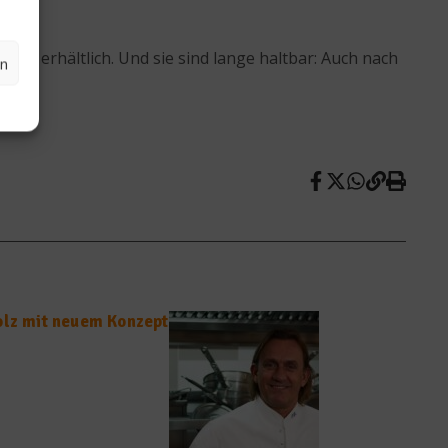
et erhältlich. Und sie sind lange haltbar: Auch nach
en
olz mit neuem Konzept