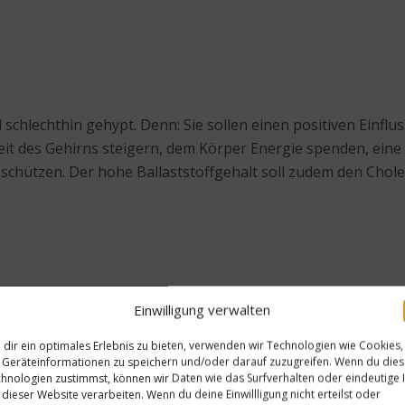
d schlechthin gehypt. Denn: Sie sollen einen positiven Einf
keit des Gehirns steigern, dem Körper Energie spenden, ei
chützen. Der hohe Ballaststoffgehalt soll zudem den Choles
rden. Sie kommen in Backwaren zum Einsatz oder werden übe
Einwilligung verwalten
auch über gekochtes Gemüse oder Reisgerichte geben. 20 Gra
dir ein optimales Erlebnis zu bieten, verwenden wir Technologien wie Cookies,
Geräteinformationen zu speichern und/oder darauf zuzugreifen. Wenn du die
hnologien zustimmst, können wir Daten wie das Surfverhalten oder eindeutige 
 dieser Website verarbeiten. Wenn du deine Einwillligung nicht erteilst oder