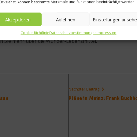
ückziehst, können bestimmte Merkmale und Funktionen beeinträchtigt werden.
rkten, Reformhäusern, Biomärkten, Drogerien oder im Intern
Akzeptieren
Ablehnen
Einstellungen anseh
ahrt werden.
Cookie-Richtlinie
Datenschutzbestimmungen
Impressum
n Sie mehr über die Wunder-Lebensmittel.
Nächster Beitrag
esan
Pläne in Mainz: Frank Buchh