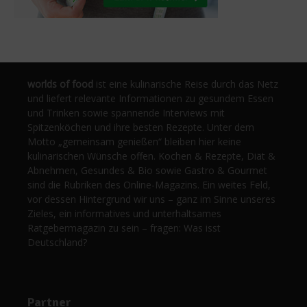
worlds of food
ist eine kulinarische Reise durch das Netz
und liefert relevante Informationen zu gesundem Essen
und Trinken sowie spannende Interviews mit
Spitzenköchen und ihre besten Rezepte. Unter dem
Motto „gemeinsam genießen“ bleiben hier keine
kulinarischen Wünsche offen. Kochen & Rezepte, Diät &
Abnehmen, Gesundes & Bio sowie Gastro & Gourmet
sind die Rubriken des Online-Magazins. Ein weites Feld,
vor dessen Hintergrund wir uns – ganz im Sinne unseres
Zieles, ein informatives und unterhaltsames
Ratgebermagazin zu sein – fragen: Was isst
Deutschland?
Partner