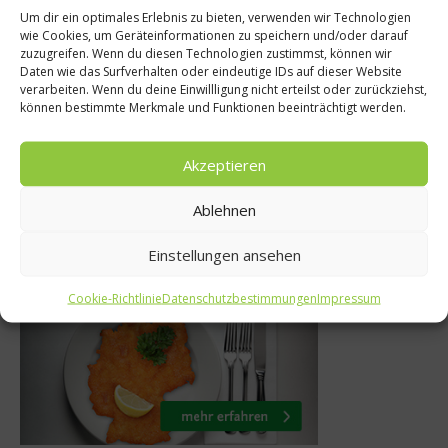
Um dir ein optimales Erlebnis zu bieten, verwenden wir Technologien
wie Cookies, um Geräteinformationen zu speichern und/oder darauf
Rezepte
 Gourmet
zuzugreifen. Wenn du diesen Technologien zustimmst, können wir
Daten wie das Surfverhalten oder eindeutige IDs auf dieser Website
Biergarten-R
jahrhundert
verarbeiten. Wenn du deine Einwillligung nicht erteilst oder zurückziehst,
Bayerischer Wu
können bestimmte Merkmale und Funktionen beeinträchtigt werden.
enuss
13. Juli 2011
ber 2020
Akzeptieren
Ablehnen
Einstellungen ansehen
Was isst Deutschland
Cookie-Richtlinie
Datenschutzbestimmungen
Impressum