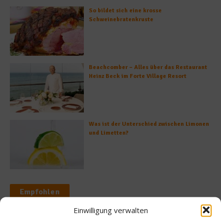
So bildet sich eine krosse
Schweinebratenkruste
Beachcomber – Alles über das Restaurant
Heinz Beck im Forte Village Resort
Was ist der Unterschied zwischen Limonen
und Limetten?
Empfohlen
Einwilligung verwalten