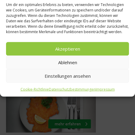
Um dir ein optimales Erlebnis zu bieten, verwenden wir Technologien
wie Cookies, um Geräteinformationen zu speichern und/oder darauf
Stoppt die Vers
er Abnehmen
zuzugreifen. Wenn du diesen Technologien zustimmst, können wir
Daten wie das Surfverhalten oder eindeutige IDs auf dieser Website
Mit Genuss d
ntschlackung
verarbeiten. Wenn du deine Einwillligung nicht erteilst oder zurückziehst,
Grillsa
können bestimmte Merkmale und Funktionen beeinträchtigt werden.
tember 2012
2. Juli 20
Akzeptieren
Ablehnen
Einstellungen ansehen
Was isst Deutschland
Cookie-Richtlinie
Datenschutzbestimmungen
Impressum