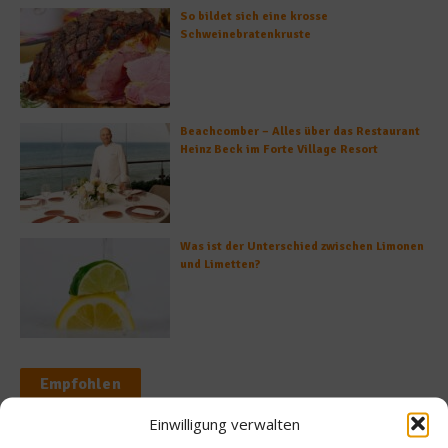
So bildet sich eine krosse
Schweinebratenkruste
Beachcomber – Alles über das Restaurant
Heinz Beck im Forte Village Resort
Was ist der Unterschied zwischen Limonen
und Limetten?
Empfohlen
Einwilligung verwalten