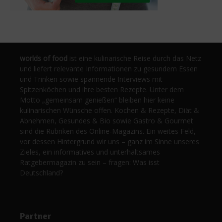
worlds of food
ist eine kulinarische Reise durch das Netz
und liefert relevante Informationen zu gesundem Essen
und Trinken sowie spannende Interviews mit
Spitzenköchen und ihre besten Rezepte. Unter dem
Motto „gemeinsam genießen“ bleiben hier keine
kulinarischen Wünsche offen. Kochen & Rezepte, Diät &
Abnehmen, Gesundes & Bio sowie Gastro & Gourmet
sind die Rubriken des Online-Magazins. Ein weites Feld,
vor dessen Hintergrund wir uns – ganz im Sinne unseres
Zieles, ein informatives und unterhaltsames
Ratgebermagazin zu sein – fragen: Was isst
Deutschland?
Partner