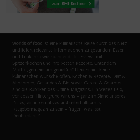
worlds of food
ist eine kulinarische Reise durch das Netz
und liefert relevante Informationen zu gesundem Essen
und Trinken sowie spannende Interviews mit
Spitzenköchen und ihre besten Rezepte. Unter dem
Motto „gemeinsam genießen“ bleiben hier keine
kulinarischen Wünsche offen. Kochen & Rezepte, Diät &
Abnehmen, Gesundes & Bio sowie Gastro & Gourmet
sind die Rubriken des Online-Magazins. Ein weites Feld,
vor dessen Hintergrund wir uns – ganz im Sinne unseres
Zieles, ein informatives und unterhaltsames
Ratgebermagazin zu sein – fragen: Was isst
Deutschland?