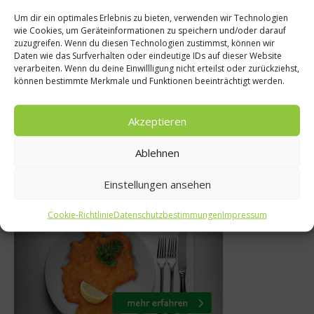
Um dir ein optimales Erlebnis zu bieten, verwenden wir Technologien
wie Cookies, um Geräteinformationen zu speichern und/oder darauf
Gourmet
News
zuzugreifen. Wenn du diesen Technologien zustimmst, können wir
Daten wie das Surfverhalten oder eindeutige IDs auf dieser Website
 Der Guide
Das Genuss-Gipfel
verarbeiten. Wenn du deine Einwillligung nicht erteilst oder zurückziehst,
können bestimmte Merkmale und Funktionen beeinträchtigt werden.
n 2019
Sölden
r 2019
19. April 2019
Akzeptieren
Ablehnen
Einstellungen ansehen
Was isst Deutschland
Cookie-Richtlinie
Datenschutzbestimmungen
Impressum