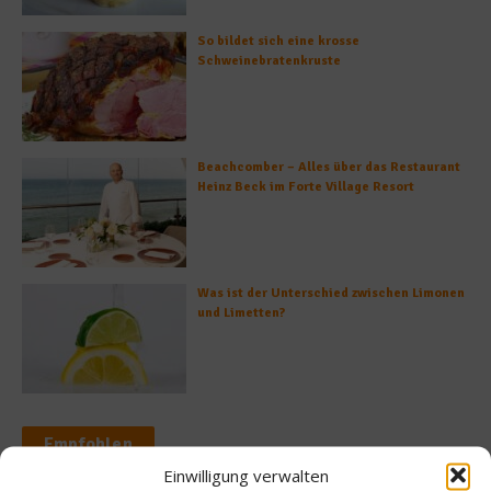
So bildet sich eine krosse
Schweinebratenkruste
Beachcomber – Alles über das Restaurant
Heinz Beck im Forte Village Resort
Was ist der Unterschied zwischen Limonen
und Limetten?
Empfohlen
Einwilligung verwalten