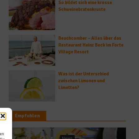
So bildet sich eine krosse
Schweinebratenkruste
Beachcomber – Alles über das
Restaurant Heinz Beck im Forte
Village Resort
Was ist der Unterschied
zwischen Limonen und
Limetten?
Empfohlen
sen
News