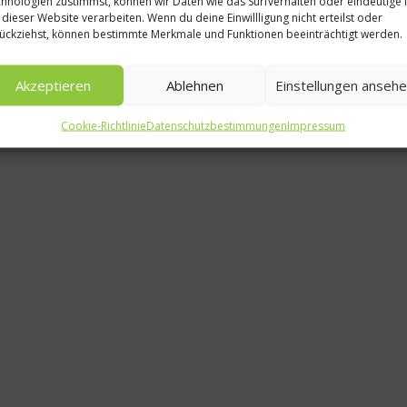
hnologien zustimmst, können wir Daten wie das Surfverhalten oder eindeutige 
 dieser Website verarbeiten. Wenn du deine Einwillligung nicht erteilst oder
Euro
ückziehst, können bestimmte Merkmale und Funktionen beeinträchtigt werden.
Schulo
Akzeptieren
Ablehnen
Einstellungen anseh
wird a
Cookie-Richtlinie
Datenschutzbestimmungen
Impressum
2. 