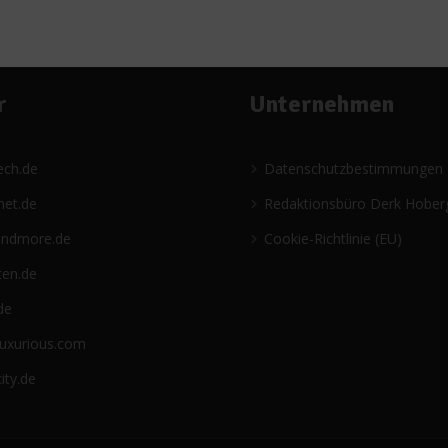
r
Unternehmen
ech.de
Datenschutzbestimmungen
net.de
Redaktionsbüro Derk Hober
andmore.de
Cookie-Richtlinie (EU)
ten.de
de
luxurious.com
ity.de