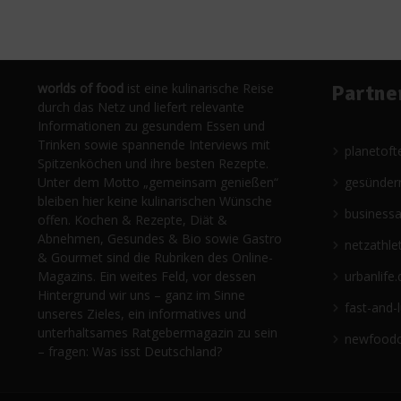
worlds of food
ist eine kulinarische Reise
Partne
durch das Netz und liefert relevante
Informationen zu gesundem Essen und
Trinken sowie spannende Interviews mit
planetoft
Spitzenköchen und ihre besten Rezepte.
Unter dem Motto „gemeinsam genießen“
gesünder
bleiben hier keine kulinarischen Wünsche
business
offen. Kochen & Rezepte, Diät &
Abnehmen, Gesundes & Bio sowie Gastro
netzathle
& Gourmet sind die Rubriken des Online-
Magazins. Ein weites Feld, vor dessen
urbanlife.
Hintergrund wir uns – ganz im Sinne
fast-and-
unseres Zieles, ein informatives und
unterhaltsames Ratgebermagazin zu sein
newfoodc
– fragen: Was isst Deutschland?