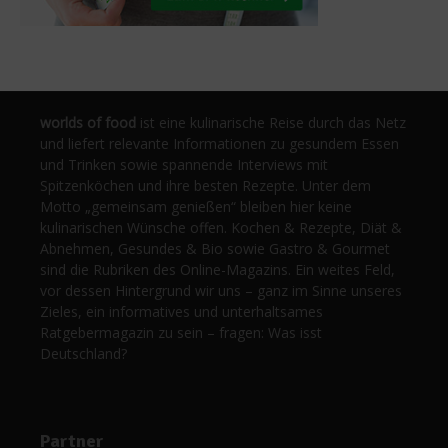
worlds of food
ist eine kulinarische Reise durch das Netz
und liefert relevante Informationen zu gesundem Essen
und Trinken sowie spannende Interviews mit
Spitzenköchen und ihre besten Rezepte. Unter dem
Motto „gemeinsam genießen“ bleiben hier keine
kulinarischen Wünsche offen. Kochen & Rezepte, Diät &
Abnehmen, Gesundes & Bio sowie Gastro & Gourmet
sind die Rubriken des Online-Magazins. Ein weites Feld,
vor dessen Hintergrund wir uns – ganz im Sinne unseres
Zieles, ein informatives und unterhaltsames
Ratgebermagazin zu sein – fragen: Was isst
Deutschland?
Partner