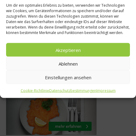
Um dir ein optimales Erlebnis zu bieten, verwenden wir Technologien
wie Cookies, um Geräteinformationen zu speichern und/oder darauf
Ratg
zuzugreifen. Wenn du diesen Technologien zustimmst, können wir
Adventskalender
Daten wie das Surfverhalten oder eindeutige IDs auf dieser Website
Ernähru
verarbeiten. Wenn du deine Einwillligung nicht erteilst oder zurückziehst,
ntskalender Tag 5
können bestimmte Merkmale und Funktionen beeinträchtigt werden.
Klei
5. November 2012
Akzeptieren
Ablehnen
Einstellungen ansehen
Was isst Deutschland
Cookie-Richtlinie
Datenschutzbestimmungen
Impressum