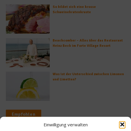
So bildet sich eine krosse
Schweinebratenkruste
Beachcomber – Alles über das Restaurant
Heinz Beck im Forte Village Resort
Was ist der Unterschied zwischen Limonen
und Limetten?
Empfohlen
Einwilligung verwalten