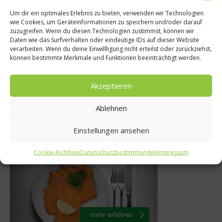
Um dir ein optimales Erlebnis zu bieten, verwenden wir Technologien
wie Cookies, um Geräteinformationen zu speichern und/oder darauf
News
zuzugreifen. Wenn du diesen Technologien zustimmst, können wir
e Wurst –
Daten wie das Surfverhalten oder eindeutige IDs auf dieser Website
Neue Start-up-Area
verarbeiten. Wenn du deine Einwillligung nicht erteilst oder zurückziehst,
teigt bei
können bestimmte Merkmale und Funktionen beeinträchtigt werden.
FOOD & LIF
hr
1. August 2017
Akzeptieren
2015
Ablehnen
Einstellungen ansehen
Was isst Deutschland
Cookie-Richtlinie
Datenschutzbestimmungen
Impressum