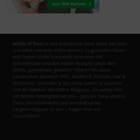
worlds of food
ist eine kulinarische Reise durch das Netz
und liefert relevante Informationen zu gesundem Essen
und Trinken sowie spannende Interviews mit
Spitzenköchen und ihre besten Rezepte. Unter dem
Motto „gemeinsam genießen“ bleiben hier keine
kulinarischen Wünsche offen. Kochen & Rezepte, Diät &
Abnehmen, Gesundes & Bio sowie Gastro & Gourmet
sind die Rubriken des Online-Magazins. Ein weites Feld,
vor dessen Hintergrund wir uns – ganz im Sinne unseres
Zieles, ein informatives und unterhaltsames
Ratgebermagazin zu sein – fragen: Was isst
Deutschland?