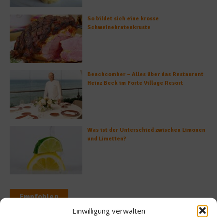
So bildet sich eine krosse
Schweinebratenkruste
Beachcomber – Alles über das Restaurant
Heinz Beck im Forte Village Resort
Was ist der Unterschied zwischen Limonen
und Limetten?
Empfohlen
Einwilligung verwalten