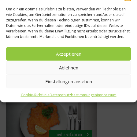
Um dir ein optimales Erlebnis zu bieten, verwenden wir Technologien
wie Cookies, um Geräteinformationen zu speichern und/oder darauf
Gastro & Gour
zuzugreifen. Wenn du diesen Technologien zustimmst, können wir
nköche
Daten wie das Surfverhalten oder eindeutige IDs auf dieser Website
Sant Antoni de 
verarbeiten. Wenn du deine Einwillligung nicht erteilst oder zurückziehst,
p – Wein ist…
können bestimmte Merkmale und Funktionen beeinträchtigt werden.
Ein kulinarisc
ni 2013
17. Dezember 
Akzeptieren
Ablehnen
Einstellungen ansehen
Was isst Deutschland
Cookie-Richtlinie
Datenschutzbestimmungen
Impressum