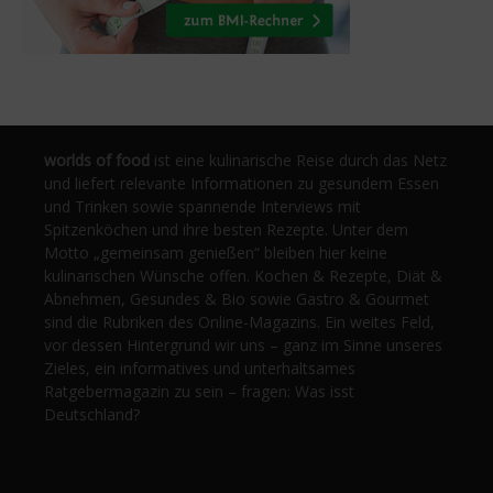
worlds of food
ist eine kulinarische Reise durch das Netz
und liefert relevante Informationen zu gesundem Essen
und Trinken sowie spannende Interviews mit
Spitzenköchen und ihre besten Rezepte. Unter dem
Motto „gemeinsam genießen“ bleiben hier keine
kulinarischen Wünsche offen. Kochen & Rezepte, Diät &
Abnehmen, Gesundes & Bio sowie Gastro & Gourmet
sind die Rubriken des Online-Magazins. Ein weites Feld,
vor dessen Hintergrund wir uns – ganz im Sinne unseres
Zieles, ein informatives und unterhaltsames
Ratgebermagazin zu sein – fragen: Was isst
Deutschland?