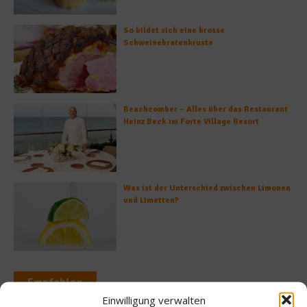
So bildet sich eine krosse
Schweinebratenkruste
Beachcomber – Alles über das Restaurant
Heinz Beck im Forte Village Resort
Was ist der Unterschied zwischen Limonen
und Limetten?
Empfohlen
Einwilligung verwalten