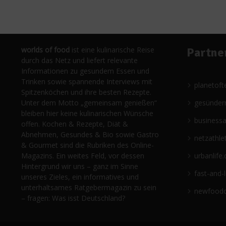
worlds of food
ist eine kulinarische Reise
Partne
durch das Netz und liefert relevante
Informationen zu gesundem Essen und
Trinken sowie spannende Interviews mit
planetoft
Spitzenköchen und ihre besten Rezepte.
Unter dem Motto „gemeinsam genießen“
gesünder
bleiben hier keine kulinarischen Wünsche
business
offen. Kochen & Rezepte, Diät &
Abnehmen, Gesundes & Bio sowie Gastro
netzathle
& Gourmet sind die Rubriken des Online-
Magazins. Ein weites Feld, vor dessen
urbanlife.
Hintergrund wir uns – ganz im Sinne
fast-and-
unseres Zieles, ein informatives und
unterhaltsames Ratgebermagazin zu sein
newfoodc
– fragen: Was isst Deutschland?