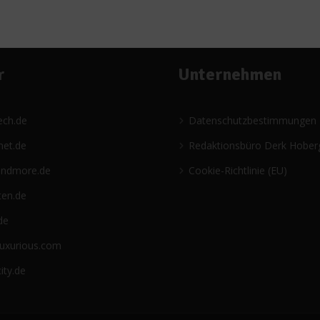
r
Unternehmen
ech.de
Datenschutzbestimmungen
net.de
Redaktionsbüro Derk Hober
andmore.de
Cookie-Richtlinie (EU)
ten.de
de
luxurious.com
ity.de