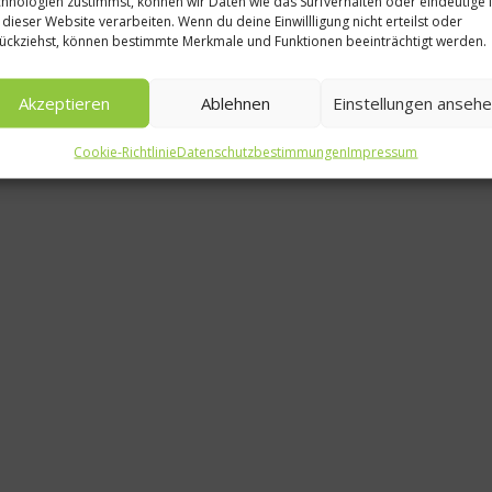
hnologien zustimmst, können wir Daten wie das Surfverhalten oder eindeutige 
News
 dieser Website verarbeiten. Wenn du deine Einwillligung nicht erteilst oder
ückziehst, können bestimmte Merkmale und Funktionen beeinträchtigt werden.
Münchener Ko
backt 11.11
Akzeptieren
Ablehnen
Einstellungen anseh
1. Dezember
Cookie-Richtlinie
Datenschutzbestimmungen
Impressum