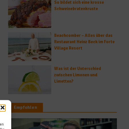
So bildet sich eine krosse
Schweinebratenkruste
Beachcomber – Alles über das
Restaurant Heinz Beck im Forte
Village Resort
Was ist der Unterschied
zwischen Limonen und
Limetten?
Empfohlen
Rezepte
sen