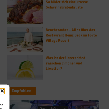
So bildet sich eine krosse
Schweinebratenkruste
Beachcomber – Alles über das
Restaurant Heinz Beck im Forte
Village Resort
Was ist der Unterschied
zwischen Limonen und
Limetten?
Empfohlen
sen
et
News