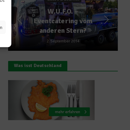
IDs
–
Koch des Jahres – Di
g vom
nächsten Finalisten
en
ern?
stehen fest
14
28. April 2015
Was isst Deutschland