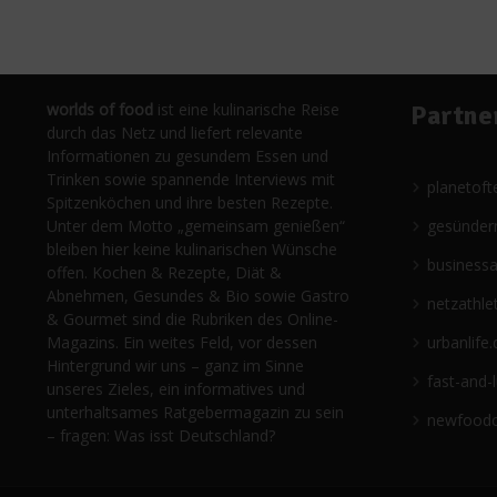
worlds of food
ist eine kulinarische Reise
Partne
durch das Netz und liefert relevante
Informationen zu gesundem Essen und
Trinken sowie spannende Interviews mit
planetoft
Spitzenköchen und ihre besten Rezepte.
Unter dem Motto „gemeinsam genießen“
gesünder
bleiben hier keine kulinarischen Wünsche
business
offen. Kochen & Rezepte, Diät &
Abnehmen, Gesundes & Bio sowie Gastro
netzathle
& Gourmet sind die Rubriken des Online-
Magazins. Ein weites Feld, vor dessen
urbanlife.
Hintergrund wir uns – ganz im Sinne
fast-and-
unseres Zieles, ein informatives und
unterhaltsames Ratgebermagazin zu sein
newfoodc
– fragen: Was isst Deutschland?