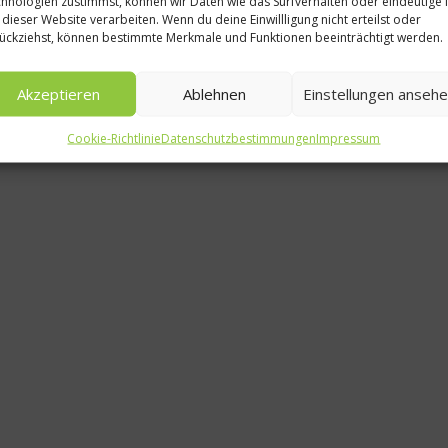
hnologien zustimmst, können wir Daten wie das Surfverhalten oder eindeutige 
 dieser Website verarbeiten. Wenn du deine Einwillligung nicht erteilst oder
W.U.F.O. 
ückziehst, können bestimmte Merkmale und Funktionen beeinträchtigt werden.
Eventcaterin
Akzeptieren
Ablehnen
Einstellungen anseh
anderen St
Cookie-Richtlinie
Datenschutzbestimmungen
Impressum
2. September 20