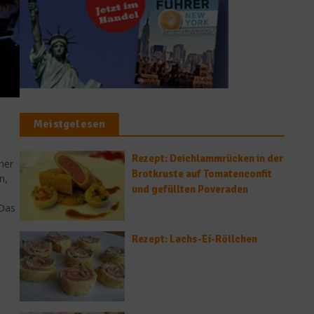
Meistgelesen
Rezept: Deichlammrücken in der
her
Brotkruste auf Tomatenconfit
n,
und gefüllten Poveraden
 Das
Rezept: Lachs-Ei-Röllchen