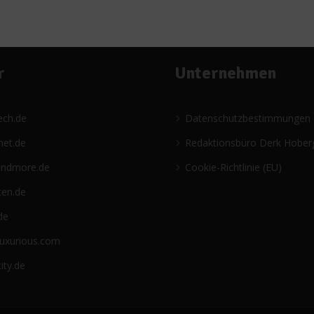
r
Unternehmen
ech.de
Datenschutzbestimmungen
net.de
Redaktionsbüro Derk Hober
andmore.de
Cookie-Richtlinie (EU)
ten.de
de
luxurious.com
ity.de