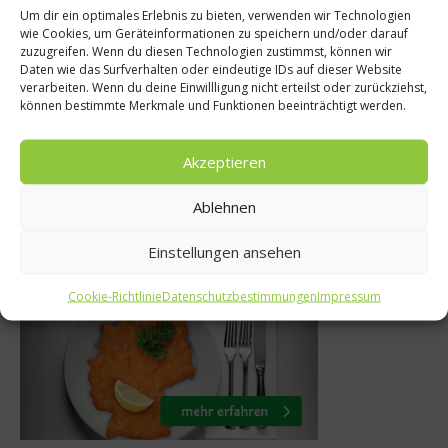
Um dir ein optimales Erlebnis zu bieten, verwenden wir Technologien
News
wie Cookies, um Geräteinformationen zu speichern und/oder darauf
zenköche
zuzugreifen. Wenn du diesen Technologien zustimmst, können wir
Jeunes Restaura
Daten wie das Surfverhalten oder eindeutige IDs auf dieser Website
pp – Wein ist…
Restaurantführ
verarbeiten. Wenn du deine Einwillligung nicht erteilst oder zurückziehst,
können bestimmte Merkmale und Funktionen beeinträchtigt werden.
da
Juni 2013
Akzeptieren
24. Januar 
Ablehnen
Einstellungen ansehen
Was isst Deutschland
Cookie-Richtlinie
Datenschutzbestimmungen
Impressum