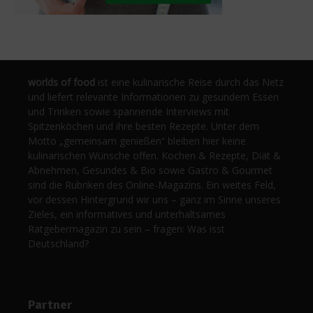
worlds of food
ist eine kulinarische Reise durch das Netz
und liefert relevante Informationen zu gesundem Essen
und Trinken sowie spannende Interviews mit
Spitzenköchen und ihre besten Rezepte. Unter dem
Motto „gemeinsam genießen“ bleiben hier keine
kulinarischen Wünsche offen. Kochen & Rezepte, Diät &
Abnehmen, Gesundes & Bio sowie Gastro & Gourmet
sind die Rubriken des Online-Magazins. Ein weites Feld,
vor dessen Hintergrund wir uns – ganz im Sinne unseres
Zieles, ein informatives und unterhaltsames
Ratgebermagazin zu sein – fragen: Was isst
Deutschland?
Partner