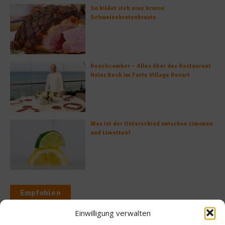
So bildet sich eine krosse
Schweinebratenkruste
Beachcomber – Alles über das Restaurant
Heinz Beck im Forte Village Resort
Was ist der Unterschied zwischen Limonen
und Limetten?
Empfohlen
Einwilligung verwalten