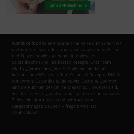
worlds of food
ist eine kulinarische Reise durch das Netz
und liefert relevante Informationen zu gesundem Essen
und Trinken sowie spannende Interviews mit
Spitzenköchen und ihre besten Rezepte. Unter dem
Motto „gemeinsam genießen“ bleiben hier keine
kulinarischen Wünsche offen. Kochen & Rezepte, Diät &
Abnehmen, Gesundes & Bio sowie Gastro & Gourmet
sind die Rubriken des Online-Magazins. Ein weites Feld,
vor dessen Hintergrund wir uns – ganz im Sinne unseres
Zieles, ein informatives und unterhaltsames
Ratgebermagazin zu sein – fragen: Was isst
Deutschland?