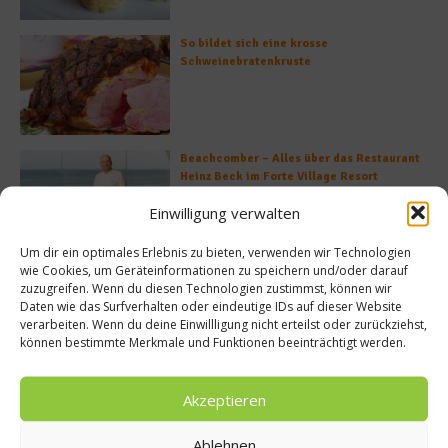
So bildet sich eine krosse
Schweinebratenkruste
Beachcomber – Alles über das Restaurant
Heinz Beck im Forte Village Resort
Einwilligung verwalten
Um dir ein optimales Erlebnis zu bieten, verwenden wir Technologien
wie Cookies, um Geräteinformationen zu speichern und/oder darauf
Was ist der Unterschied zwischen Limonen
zuzugreifen. Wenn du diesen Technologien zustimmst, können wir
und Limetten?
Daten wie das Surfverhalten oder eindeutige IDs auf dieser Website
verarbeiten. Wenn du deine Einwillligung nicht erteilst oder zurückziehst,
können bestimmte Merkmale und Funktionen beeinträchtigt werden.
Akzeptieren
Empfohlen
Ablehnen