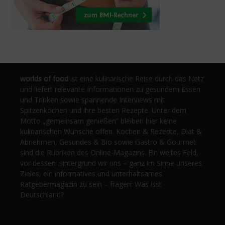
worlds of food
ist eine kulinarische Reise durch das Netz
und liefert relevante Informationen zu gesundem Essen
und Trinken sowie spannende Interviews mit
Spitzenköchen und ihre besten Rezepte. Unter dem
Motto „gemeinsam genießen“ bleiben hier keine
kulinarischen Wünsche offen. Kochen & Rezepte, Diät &
Abnehmen, Gesundes & Bio sowie Gastro & Gourmet
sind die Rubriken des Online-Magazins. Ein weites Feld,
vor dessen Hintergrund wir uns – ganz im Sinne unseres
Zieles, ein informatives und unterhaltsames
Ratgebermagazin zu sein – fragen: Was isst
Deutschland?