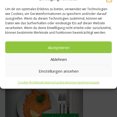
„Super Mother F
Um dir ein optimales Erlebnis zu bieten, verwenden wir Technologien
er
wie Cookies, um Geräteinformationen zu speichern und/oder darauf
München
zuzugreifen. Wenn du diesen Technologien zustimmst, können wir
risch.de
Daten wie das Surfverhalten oder eindeutige IDs auf dieser Website
28. Oktober 201
verarbeiten. Wenn du deine Einwillligung nicht erteilst oder zurückziehst,
können bestimmte Merkmale und Funktionen beeinträchtigt werden.
r 2015
Akzeptieren
Ablehnen
Einstellungen ansehen
Was isst Deutschland
Cookie-Richtlinie
Datenschutzbestimmungen
Impressum