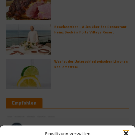
Beachcomber – Alles über das Restaurant
Heinz Beck im Forte Village Resort
Was ist der Unterschied zwischen Limonen
und Limetten?
Empfohlen
News
Einwilligung verwalten