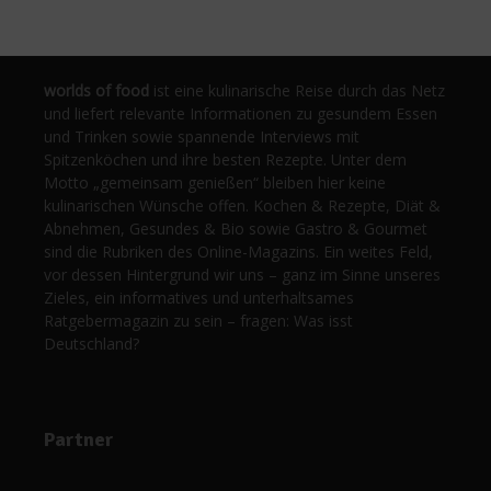
worlds of food
ist eine kulinarische Reise durch das Netz
und liefert relevante Informationen zu gesundem Essen
und Trinken sowie spannende Interviews mit
Spitzenköchen und ihre besten Rezepte. Unter dem
Motto „gemeinsam genießen“ bleiben hier keine
kulinarischen Wünsche offen. Kochen & Rezepte, Diät &
Abnehmen, Gesundes & Bio sowie Gastro & Gourmet
sind die Rubriken des Online-Magazins. Ein weites Feld,
vor dessen Hintergrund wir uns – ganz im Sinne unseres
Zieles, ein informatives und unterhaltsames
Ratgebermagazin zu sein – fragen: Was isst
Deutschland?
Partner