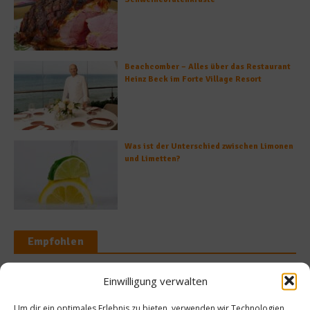
Beachcomber – Alles über das Restaurant
Heinz Beck im Forte Village Resort
Was ist der Unterschied zwischen Limonen
und Limetten?
Empfohlen
Einwilligung verwalten
Kochen & Reze
Um dir ein optimales Erlebnis zu bieten, verwenden wir Technologien