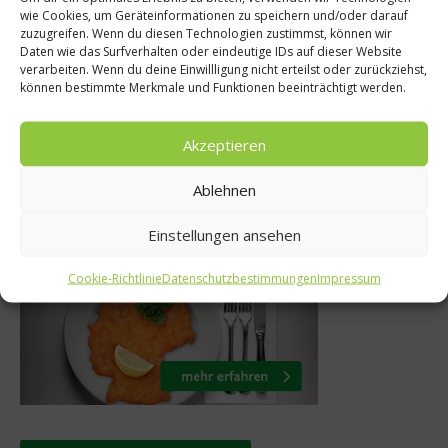
epte
wie Cookies, um Geräteinformationen zu speichern und/oder darauf
Bratenspezial
zuzugreifen. Wenn du diesen Technologien zustimmst, können wir
Apfelmus
Abwechslung auf 
Daten wie das Surfverhalten oder eindeutige IDs auf dieser Website
verarbeiten. Wenn du deine Einwillligung nicht erteilst oder zurückziehst,
Mit Gewinn
können bestimmte Merkmale und Funktionen beeinträchtigt werden.
mber 2013
3. Februar 20
Akzeptieren
Ablehnen
Was isst Deutschland
Einstellungen ansehen
Cookie-Richtlinie
Datenschutzbestimmungen
Impressum