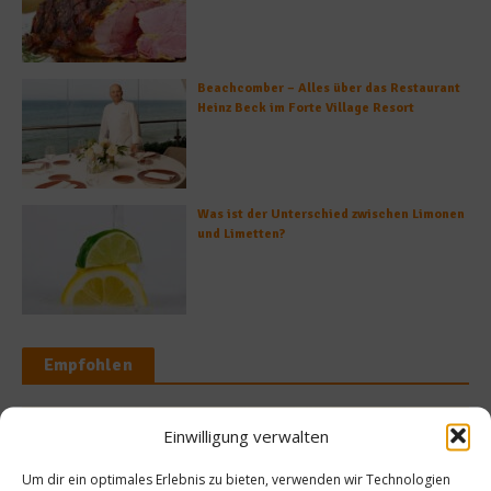
Beachcomber – Alles über das Restaurant
Heinz Beck im Forte Village Resort
Was ist der Unterschied zwischen Limonen
und Limetten?
Empfohlen
Einwilligung verwalten
Küchentipp
ws
Um dir ein optimales Erlebnis zu bieten, verwenden wir Technologien