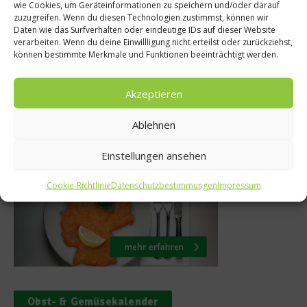
Fisch geruchlos
ve Eating:
wie Cookies, um Geräteinformationen zu speichern und/oder darauf
zuzugreifen. Wenn du diesen Technologien zustimmst, können wir
Stefan Marq
fen Kinder mit
Daten wie das Surfverhalten oder eindeutige IDs auf dieser Website
verarbeiten. Wenn du deine Einwillligung nicht erteilst oder zurückziehst,
Küchenti
pielen!
können bestimmte Merkmale und Funktionen beeinträchtigt werden.
11. Dezember 
ber 2012
Akzeptieren
Ablehnen
Was isst Deutschland
Einstellungen ansehen
Cookie-Richtlinie
Datenschutzbestimmungen
Impressum
Obst- & Gemüsekalender