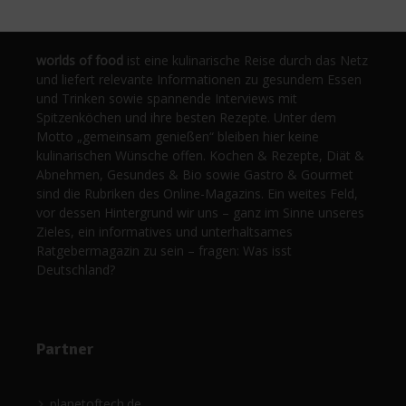
worlds of food
ist eine kulinarische Reise durch das Netz
und liefert relevante Informationen zu gesundem Essen
und Trinken sowie spannende Interviews mit
Spitzenköchen und ihre besten Rezepte. Unter dem
Motto „gemeinsam genießen“ bleiben hier keine
kulinarischen Wünsche offen. Kochen & Rezepte, Diät &
Abnehmen, Gesundes & Bio sowie Gastro & Gourmet
sind die Rubriken des Online-Magazins. Ein weites Feld,
vor dessen Hintergrund wir uns – ganz im Sinne unseres
Zieles, ein informatives und unterhaltsames
Ratgebermagazin zu sein – fragen: Was isst
Deutschland?
Partner
planetoftech.de