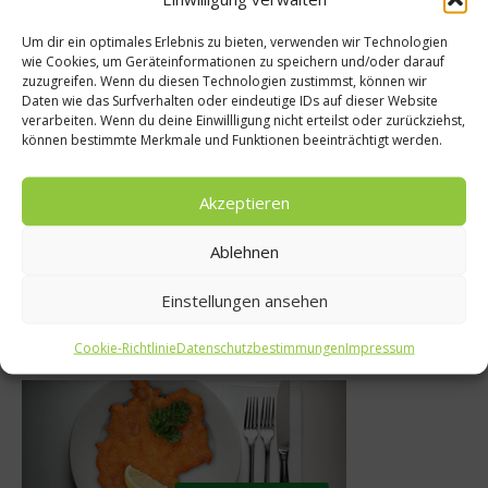
Um dir ein optimales Erlebnis zu bieten, verwenden wir Technologien
wie Cookies, um Geräteinformationen zu speichern und/oder darauf
News
zuzugreifen. Wenn du diesen Technologien zustimmst, können wir
urmet
Daten wie das Surfverhalten oder eindeutige IDs auf dieser Website
Einsatz von Antibi
verarbeiten. Wenn du deine Einwillligung nicht erteilst oder zurückziehst,
Der Guide
können bestimmte Merkmale und Funktionen beeinträchtigt werden.
der Tierhaltung
 2019
reduziert wer
Akzeptieren
2019
1. März 2013
Ablehnen
Einstellungen ansehen
Was isst Deutschland
Cookie-Richtlinie
Datenschutzbestimmungen
Impressum