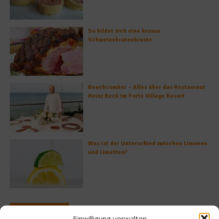
So bildet sich eine krosse
Schweinebratenkruste
Beachcomber – Alles über das Restaurant
Heinz Beck im Forte Village Resort
Was ist der Unterschied zwischen Limonen
und Limetten?
Empfohlen
Einwilligung verwalten