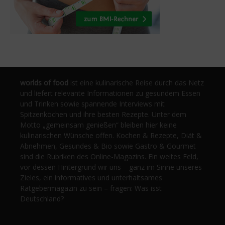
worlds of food
ist eine kulinarische Reise durch das Netz
und liefert relevante Informationen zu gesundem Essen
und Trinken sowie spannende Interviews mit
Spitzenköchen und ihre besten Rezepte. Unter dem
Motto „gemeinsam genießen“ bleiben hier keine
kulinarischen Wünsche offen. Kochen & Rezepte, Diät &
Abnehmen, Gesundes & Bio sowie Gastro & Gourmet
sind die Rubriken des Online-Magazins. Ein weites Feld,
vor dessen Hintergrund wir uns – ganz im Sinne unseres
Zieles, ein informatives und unterhaltsames
Ratgebermagazin zu sein – fragen: Was isst
Deutschland?