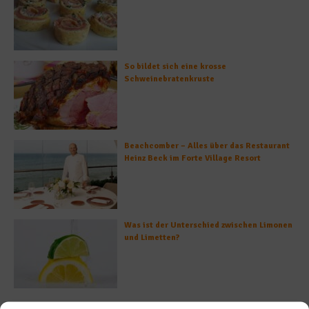
So bildet sich eine krosse
Schweinebratenkruste
Beachcomber – Alles über das Restaurant
Heinz Beck im Forte Village Resort
Was ist der Unterschied zwischen Limonen
und Limetten?