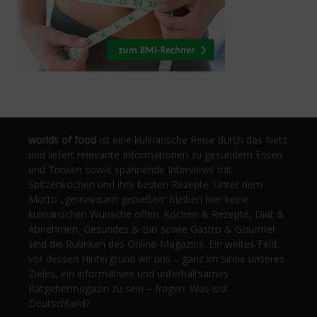
worlds of food
ist eine kulinarische Reise durch das Netz
und liefert relevante Informationen zu gesundem Essen
und Trinken sowie spannende Interviews mit
Spitzenköchen und ihre besten Rezepte. Unter dem
Motto „gemeinsam genießen“ bleiben hier keine
kulinarischen Wünsche offen. Kochen & Rezepte, Diät &
Abnehmen, Gesundes & Bio sowie Gastro & Gourmet
sind die Rubriken des Online-Magazins. Ein weites Feld,
vor dessen Hintergrund wir uns – ganz im Sinne unseres
Zieles, ein informatives und unterhaltsames
Ratgebermagazin zu sein – fragen: Was isst
Deutschland?