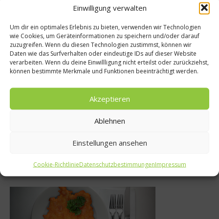
Einwilligung verwalten
Empfohlen
Um dir ein optimales Erlebnis zu bieten, verwenden wir Technologien
wie Cookies, um Geräteinformationen zu speichern und/oder darauf
zuzugreifen. Wenn du diesen Technologien zustimmst, können wir
Daten wie das Surfverhalten oder eindeutige IDs auf dieser Website
News
Was isst 
verarbeiten. Wenn du deine Einwillligung nicht erteilst oder zurückziehst,
können bestimmte Merkmale und Funktionen beeinträchtigt werden.
 der Vanille in elf
Warum heißt 
eelöffeln
eigentlich
Akzeptieren
25. August 2011
22. M
Ablehnen
Einstellungen ansehen
Was isst Deutschland
Cookie-Richtlinie
Datenschutzbestimmungen
Impressum