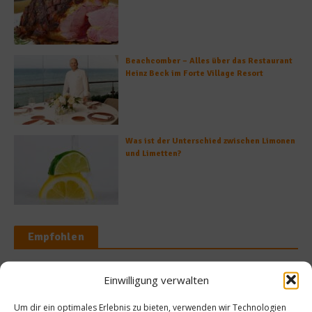
Beachcomber – Alles über das Restaurant
Heinz Beck im Forte Village Resort
Was ist der Unterschied zwischen Limonen
und Limetten?
Empfohlen
Einwilligung verwalten
es Fest
News
Um dir ein optimales Erlebnis zu bieten, verwenden wir Technologien