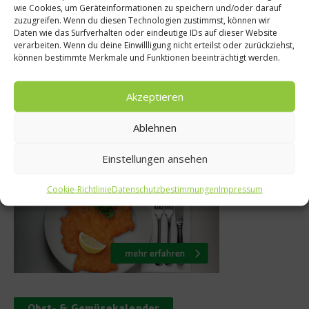
en ohne
wie Cookies, um Geräteinformationen zu speichern und/oder darauf
Das Eataly in Mü
zuzugreifen. Wenn du diesen Technologien zustimmst, können wir
ewissen: 5
Daten wie das Surfverhalten oder eindeutige IDs auf dieser Website
die Großparty 
verarbeiten. Wenn du deine Einwillligung nicht erteilst oder zurückziehst,
gstipps
können bestimmte Merkmale und Funktionen beeinträchtigt werden.
8. Februar 2018
er 2015
Akzeptieren
Ablehnen
Was isst Deutschland
Einstellungen ansehen
Cookie-Richtlinie
Datenschutzbestimmungen
Impressum
Obst- & Gemüsekalender