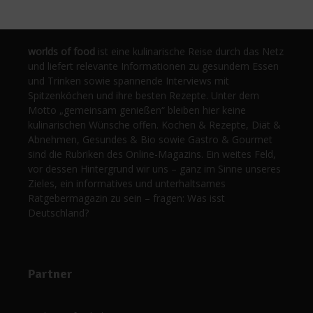
worlds of food
ist eine kulinarische Reise durch das Netz
und liefert relevante Informationen zu gesundem Essen
und Trinken sowie spannende Interviews mit
Spitzenköchen und ihre besten Rezepte. Unter dem
Motto „gemeinsam genießen“ bleiben hier keine
kulinarischen Wünsche offen. Kochen & Rezepte, Diät &
Abnehmen, Gesundes & Bio sowie Gastro & Gourmet
sind die Rubriken des Online-Magazins. Ein weites Feld,
vor dessen Hintergrund wir uns – ganz im Sinne unseres
Zieles, ein informatives und unterhaltsames
Ratgebermagazin zu sein – fragen: Was isst
Deutschland?
Partner