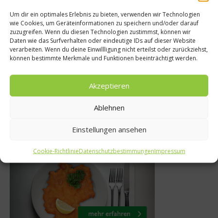
Rezepte
Um dir ein optimales Erlebnis zu bieten, verwenden wir Technologien
wie Cookies, um Geräteinformationen zu speichern und/oder darauf
Gesundes
res für die
zuzugreifen. Wenn du diesen Technologien zustimmst, können wir
Daten wie das Surfverhalten oder eindeutige IDs auf dieser Website
e Fußballparty:
Das Proble
verarbeiten. Wenn du deine Einwillligung nicht erteilst oder zurückziehst,
können bestimmte Merkmale und Funktionen beeinträchtigt werden.
hem Schinken und
Ernährung
aprika
12. Juni
Akzeptieren
. Juni 2012
Ablehnen
Einstellungen ansehen
Was isst Deutschland
Cookie-Richtlinie
Datenschutzbestimmungen
Impressum