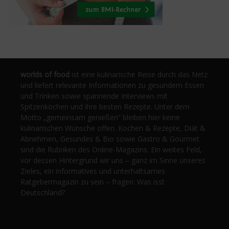
worlds of food
ist eine kulinarische Reise durch das Netz
und liefert relevante Informationen zu gesundem Essen
und Trinken sowie spannende Interviews mit
Spitzenköchen und ihre besten Rezepte. Unter dem
Motto „gemeinsam genießen“ bleiben hier keine
kulinarischen Wünsche offen. Kochen & Rezepte, Diät &
Abnehmen, Gesundes & Bio sowie Gastro & Gourmet
sind die Rubriken des Online-Magazins. Ein weites Feld,
vor dessen Hintergrund wir uns – ganz im Sinne unseres
Zieles, ein informatives und unterhaltsames
Ratgebermagazin zu sein – fragen: Was isst
Deutschland?