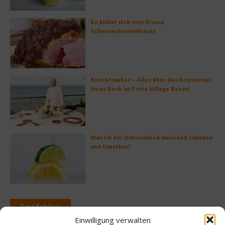
So bildet sich eine krosse
Schweinebratenkruste
Beachcomber – Alles über das Restaurant
Heinz Beck im Forte Village Resort
Was ist der Unterschied zwischen Limonen
und Limetten?
Empfohlen
Einwilligung verwalten