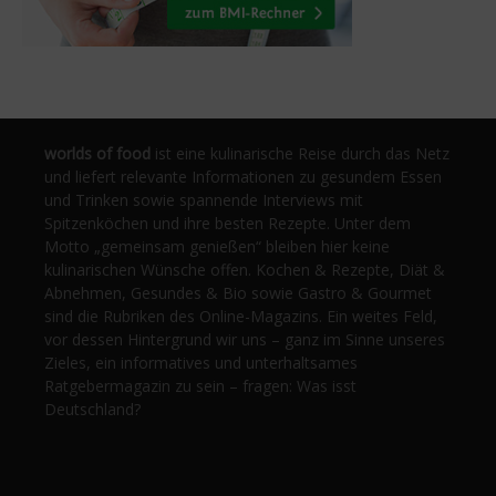
worlds of food
ist eine kulinarische Reise durch das Netz
und liefert relevante Informationen zu gesundem Essen
und Trinken sowie spannende Interviews mit
Spitzenköchen und ihre besten Rezepte. Unter dem
Motto „gemeinsam genießen“ bleiben hier keine
kulinarischen Wünsche offen. Kochen & Rezepte, Diät &
Abnehmen, Gesundes & Bio sowie Gastro & Gourmet
sind die Rubriken des Online-Magazins. Ein weites Feld,
vor dessen Hintergrund wir uns – ganz im Sinne unseres
Zieles, ein informatives und unterhaltsames
Ratgebermagazin zu sein – fragen: Was isst
Deutschland?