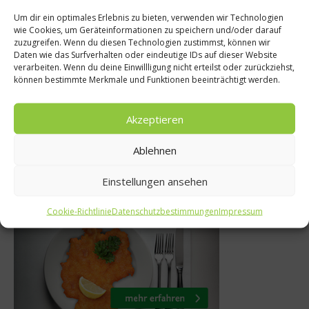
Um dir ein optimales Erlebnis zu bieten, verwenden wir Technologien
 die Verschwendung
wie Cookies, um Geräteinformationen zu speichern und/oder darauf
Ratgeber
zuzugreifen. Wenn du diesen Technologien zustimmst, können wir
 mit Ilse Aigner –
Daten wie das Surfverhalten oder eindeutige IDs auf dieser Website
Das sollten 
verarbeiten. Wenn du deine Einwillligung nicht erteilst oder zurückziehst,
ensmittelspenden
können bestimmte Merkmale und Funktionen beeinträchtigt werden.
besser z
le Einrichtungen!
27. Feb
Akzeptieren
25. August 2013
Ablehnen
Einstellungen ansehen
Was isst Deutschland
Cookie-Richtlinie
Datenschutzbestimmungen
Impressum