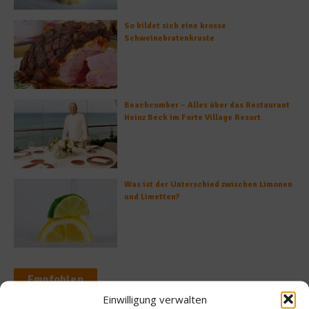
So bildet sich eine krosse
Schweinebratenkruste
Beachcomber – Alles über das Restaurant
Heinz Beck im Forte Village Resort
Was ist der Unterschied zwischen Limonen
und Limetten?
Empfohlen
Einwilligung verwalten