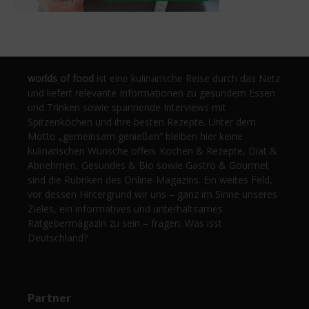
worlds of food
ist eine kulinarische Reise durch das Netz
und liefert relevante Informationen zu gesundem Essen
und Trinken sowie spannende Interviews mit
Spitzenköchen und ihre besten Rezepte. Unter dem
Motto „gemeinsam genießen“ bleiben hier keine
kulinarischen Wünsche offen. Kochen & Rezepte, Diät &
Abnehmen, Gesundes & Bio sowie Gastro & Gourmet
sind die Rubriken des Online-Magazins. Ein weites Feld,
vor dessen Hintergrund wir uns – ganz im Sinne unseres
Zieles, ein informatives und unterhaltsames
Ratgebermagazin zu sein – fragen: Was isst
Deutschland?
Partner