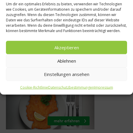
nährung
Um dir ein optimales Erlebnis zu bieten, verwenden wir Technologien
News
wie Cookies, um Geräteinformationen zu speichern und/oder darauf
in-Spiegel
zuzugreifen. Wenn du diesen Technologien zustimmst, können wir
Claus Meyer: 
Daten wie das Surfverhalten oder eindeutige IDs auf dieser Website
ieren, um
verarbeiten. Wenn du deine Einwillligung nicht erteilst oder zurückziehst,
Foodprojekt in
können bestimmte Merkmale und Funktionen beeinträchtigt werden.
ehmen
22. September 
li 2012
Akzeptieren
Ablehnen
Was isst Deutschland
Einstellungen ansehen
Cookie-Richtlinie
Datenschutzbestimmungen
Impressum