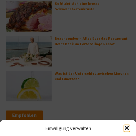
So bildet sich eine krosse
Schweinebratenkruste
Beachcomber – Alles über das Restaurant
Heinz Beck im Forte Village Resort
Was ist der Unterschied zwischen Limonen
und Limetten?
Empfohlen
Einwilligung verwalten