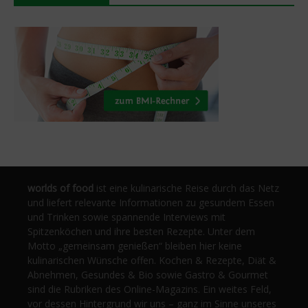
worlds of food
ist eine kulinarische Reise durch das Netz
und liefert relevante Informationen zu gesundem Essen
und Trinken sowie spannende Interviews mit
Spitzenköchen und ihre besten Rezepte. Unter dem
Motto „gemeinsam genießen“ bleiben hier keine
kulinarischen Wünsche offen. Kochen & Rezepte, Diät &
Abnehmen, Gesundes & Bio sowie Gastro & Gourmet
sind die Rubriken des Online-Magazins. Ein weites Feld,
vor dessen Hintergrund wir uns – ganz im Sinne unseres