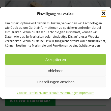
Einwilligung verwalten
sundheit
Rezepte
Um dir ein optimales Erlebnis zu bieten, verwenden wir Technologien
nderknolle
Süß-salziges Erdn
wie Cookies, um Geräteinformationen zu speichern und/oder darauf
zuzugreifen. Wenn du diesen Technologien zustimmst, können wir
ngsmärchen
Diabetike
Daten wie das Surfverhalten oder eindeutige IDs auf dieser Website
verarbeiten. Wenn du deine Einwillligung nicht erteilst oder zurückziehst,
 2020
17. Oktober 201
können bestimmte Merkmale und Funktionen beeinträchtigt werden.
Akzeptieren
Ablehnen
Einstellungen ansehen
Cookie-Richtlinie
Datenschutzbestimmungen
Impressum
Was isst Deutschland