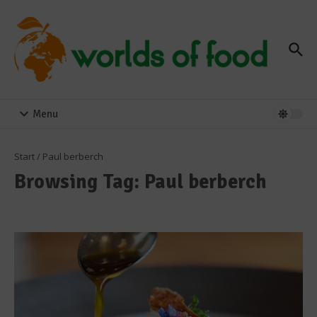
Zum Inhalt springen
Menu
Start
/
Paul berberch
Browsing Tag: Paul berberch