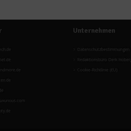
r
Unternehmen
ech.de
Datenschutzbestimmungen
net.de
Redaktionsbüro Derk Hober
andmore.de
Cookie-Richtlinie (EU)
ten.de
de
luxurious.com
ity.de