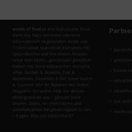
worlds of food
ist eine kulinarische Reise
Partne
durch das Netz und liefert relevante
Informationen zu gesundem Essen und
Trinken sowie spannende Interviews mit
planetoft
Spitzenköchen und ihre besten Rezepte.
Unter dem Motto „gemeinsam genießen“
gesünder
bleiben hier keine kulinarischen Wünsche
business
offen. Kochen & Rezepte, Diät &
Abnehmen, Gesundes & Bio sowie Gastro
netzathle
& Gourmet sind die Rubriken des Online-
Magazins. Ein weites Feld, vor dessen
urbanlife.
Hintergrund wir uns – ganz im Sinne
fast-and-
unseres Zieles, ein informatives und
unterhaltsames Ratgebermagazin zu sein
newfoodc
– fragen: Was isst Deutschland?