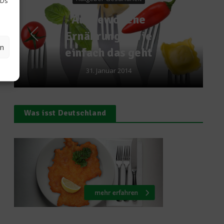
IDs
ogene
Von Stein und Sta
g – wie
Messer richti
en
as geht
schleifen
r 2014
17. Oktober 2014
Was isst Deutschland