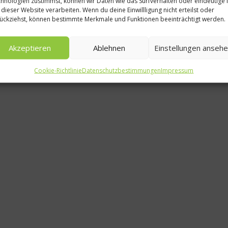
hnologien zustimmst, können wir Daten wie das Surfverhalten oder eindeutige 
 dieser Website verarbeiten. Wenn du deine Einwillligung nicht erteilst oder
Ausgew
ückziehst, können bestimmte Merkmale und Funktionen beeinträchtigt werden.
Ernährun
Akzeptieren
Ablehnen
Einstellungen anseh
einfach d
Cookie-Richtlinie
Datenschutzbestimmungen
Impressum
31. Janua