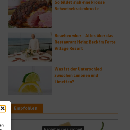
So bildet sich eine krosse
Schweinebratenkruste
Beachcomber – Alles über das
Restaurant Heinz Beck im Forte
Village Resort
Was ist der Unterschied
zwischen Limonen und
Limetten?
Empfohlen
sen
sundheit
Küchentipps