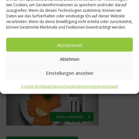
wie Cookies, um Geräteinformationen zu speichern und/oder darauf
zuzugreifen. Wenn du diesen Technologien zustimmst, können wir
andkäs mit
Überfahrt – “Be
Daten wie das Surfverhalten oder eindeutige IDs auf dieser Website
as Chutney
Resort 20
verarbeiten. Wenn du deine Einwillligung nicht erteilst oder zurückziehst,
können bestimmte Merkmale und Funktionen beeinträchtigt werden.
z 2013
19. März 201
Akzeptieren
Ablehnen
Was isst Deutschland
Einstellungen ansehen
Cookie-Richtlinie
Datenschutzbestimmungen
Impressum