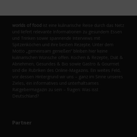
worlds of food
ist eine kulinarische Reise durch das Netz
und liefert relevante Informationen zu gesundem Essen
und Trinken sowie spannende Interviews mit
Spitzenköchen und ihre besten Rezepte. Unter dem
Motto „gemeinsam genießen“ bleiben hier keine
kulinarischen Wünsche offen. Kochen & Rezepte, Diät &
Abnehmen, Gesundes & Bio sowie Gastro & Gourmet
sind die Rubriken des Online-Magazins. Ein weites Feld,
vor dessen Hintergrund wir uns – ganz im Sinne unseres
Zieles, ein informatives und unterhaltsames
Ratgebermagazin zu sein – fragen: Was isst
Deutschland?
Partner