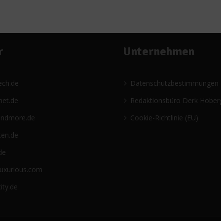
r
Unternehmen
ech.de
Datenschutzbestimmungen
net.de
Redaktionsbüro Derk Hober
andmore.de
Cookie-Richtlinie (EU)
ten.de
de
luxurious.com
ity.de