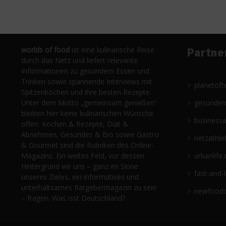
worlds of food
ist eine kulinarische Reise
Partne
durch das Netz und liefert relevante
Informationen zu gesundem Essen und
Trinken sowie spannende Interviews mit
planetoft
Spitzenköchen und ihre besten Rezepte.
Unter dem Motto „gemeinsam genießen“
gesünder
bleiben hier keine kulinarischen Wünsche
business
offen. Kochen & Rezepte, Diät &
Abnehmen, Gesundes & Bio sowie Gastro
netzathle
& Gourmet sind die Rubriken des Online-
Magazins. Ein weites Feld, vor dessen
urbanlife.
Hintergrund wir uns – ganz im Sinne
fast-and-
unseres Zieles, ein informatives und
unterhaltsames Ratgebermagazin zu sein
newfoodc
– fragen: Was isst Deutschland?