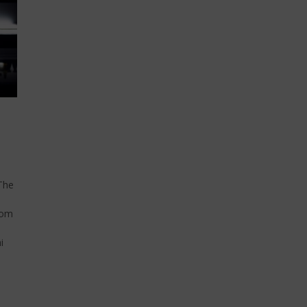
 The
nom
i