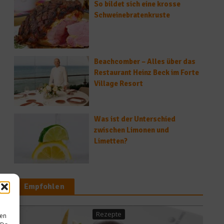
So bildet sich eine krosse
Schweinebratenkruste
Beachcomber – Alles über das
Restaurant Heinz Beck im Forte
Village Resort
Was ist der Unterschied
zwischen Limonen und
Limetten?
Empfohlen
Rezepte
sen
Gesundes & 