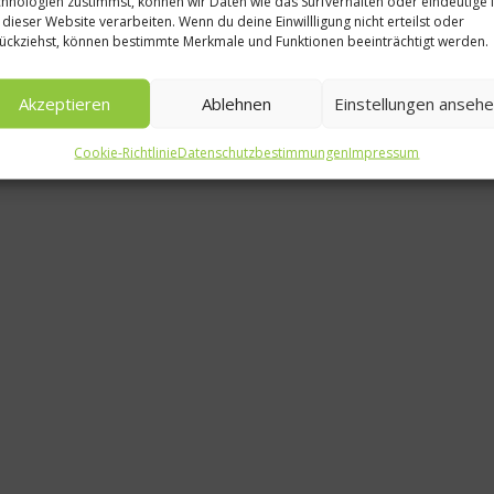
hnologien zustimmst, können wir Daten wie das Surfverhalten oder eindeutige 
Koch 
 dieser Website verarbeiten. Wenn du deine Einwillligung nicht erteilst oder
ückziehst, können bestimmte Merkmale und Funktionen beeinträchtigt werden.
Rezept
Himbe
Akzeptieren
Ablehnen
Einstellungen anseh
Zartbit
Cookie-Richtlinie
Datenschutzbestimmungen
Impressum
20