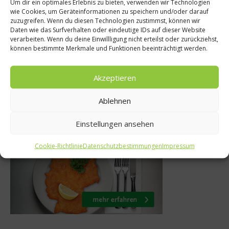
Um dir ein optimales Erlebnis zu bieten, verwenden wir Technologien
Gewürze & Krä
on DFB-Koch
wie Cookies, um Geräteinformationen zu speichern und/oder darauf
zuzugreifen. Wenn du diesen Technologien zustimmst, können wir
tromberg:
Was sind eig
Daten wie das Surfverhalten oder eindeutige IDs auf dieser Website
verarbeiten. Wenn du deine Einwillligung nicht erteilst oder zurückziehst,
n, Gewürze,
Frühlingszw
können bestimmte Merkmale und Funktionen beeinträchtigt werden.
und Nüsse
14. März 201
Akzeptieren
i 2012
Ablehnen
Was isst Deutschland
Einstellungen ansehen
Cookie-Richtlinie
Datenschutzbestimmungen
Impressum