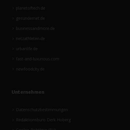
planetoftech.de
gesündernet.de
businessandmore.de
netzathleten.de
urbanlife.de
fast-and-luxurious.com
newfoodcity.de
Unternehmen
Datenschutzbestimmungen
Redaktionsbüro Derk Hoberg
Cookie-Richtlinie (EU)