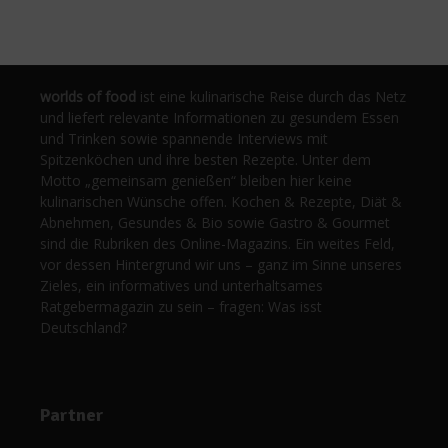
worlds of food
ist eine kulinarische Reise durch das Netz
und liefert relevante Informationen zu gesundem Essen
und Trinken sowie spannende Interviews mit
Spitzenköchen und ihre besten Rezepte. Unter dem
Motto „gemeinsam genießen“ bleiben hier keine
kulinarischen Wünsche offen. Kochen & Rezepte, Diät &
Abnehmen, Gesundes & Bio sowie Gastro & Gourmet
sind die Rubriken des Online-Magazins. Ein weites Feld,
vor dessen Hintergrund wir uns – ganz im Sinne unseres
Zieles, ein informatives und unterhaltsames
Ratgebermagazin zu sein – fragen: Was isst
Deutschland?
Partner