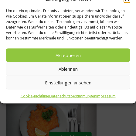
Um dir ein optimales Erlebnis zu bieten, verwenden wir Technologien
wie Cookies, um Geräteinformationen zu speichern und/oder darauf
zuzugreifen. Wenn du diesen Technologien zustimmst, können wir
Grillwelten
ws
Daten wie das Surfverhalten oder eindeutige IDs auf dieser Website
verarbeiten. Wenn du deine Einwillligung nicht erteilst oder zurückziehst,
Größter Grill
ger feiert
können bestimmte Merkmale und Funktionen beeinträchtigt werden.
Deutschla
 Jauchs Wein
Akzeptieren
11. Mai 201
ar 2021
Ablehnen
Einstellungen ansehen
Was isst Deutschland
Cookie-Richtlinie
Datenschutzbestimmungen
Impressum