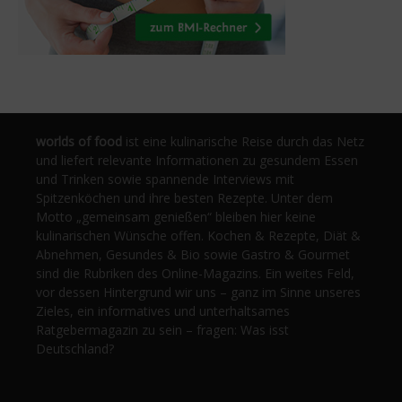
worlds of food
ist eine kulinarische Reise durch das Netz
und liefert relevante Informationen zu gesundem Essen
und Trinken sowie spannende Interviews mit
Spitzenköchen und ihre besten Rezepte. Unter dem
Motto „gemeinsam genießen“ bleiben hier keine
kulinarischen Wünsche offen. Kochen & Rezepte, Diät &
Abnehmen, Gesundes & Bio sowie Gastro & Gourmet
sind die Rubriken des Online-Magazins. Ein weites Feld,
vor dessen Hintergrund wir uns – ganz im Sinne unseres
Zieles, ein informatives und unterhaltsames
Ratgebermagazin zu sein – fragen: Was isst
Deutschland?