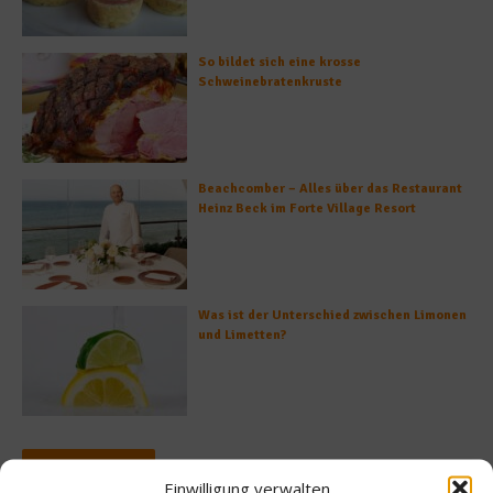
So bildet sich eine krosse
Schweinebratenkruste
Beachcomber – Alles über das Restaurant
Heinz Beck im Forte Village Resort
Was ist der Unterschied zwischen Limonen
und Limetten?
Empfohlen
Einwilligung verwalten