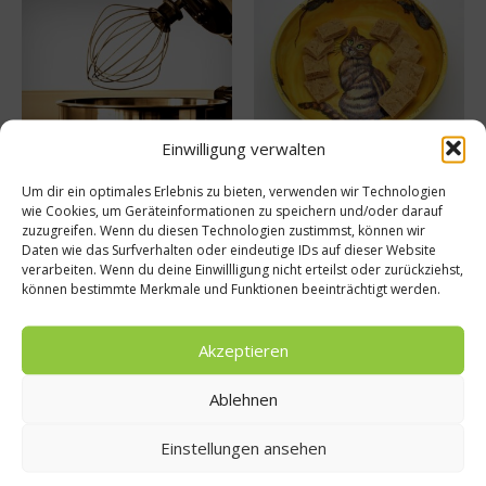
Einwilligung verwalten
Die Küchenmaschine – ein
Bonbons selber machen – so
notwendiger Luxus
gelingt es!
Um dir ein optimales Erlebnis zu bieten, verwenden wir Technologien
10. Oktober 2021
23. August 2021
wie Cookies, um Geräteinformationen zu speichern und/oder darauf
zuzugreifen. Wenn du diesen Technologien zustimmst, können wir
Daten wie das Surfverhalten oder eindeutige IDs auf dieser Website
verarbeiten. Wenn du deine Einwillligung nicht erteilst oder zurückziehst,
Buchtipp
können bestimmte Merkmale und Funktionen beeinträchtigt werden.
Akzeptieren
Ablehnen
Einstellungen ansehen