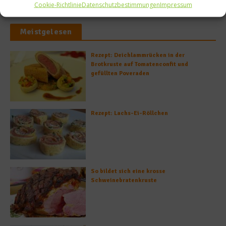
Cookie-Richtlinie
Datenschutzbestimmungen
Impressum
Meistgelesen
Rezept: Deichlammrücken in der
Brotkruste auf Tomatenconfit und
gefüllten Poveraden
Rezept: Lachs-Ei-Röllchen
So bildet sich eine krosse
Schweinebratenkruste