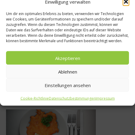
Einwilligung verwalten
Um dir ein optimales Erlebnis zu bieten, verwenden wir Technologien
wie Cookies, um Geräteinformationen zu speichern und/oder darauf
zuzugreifen. Wenn du diesen Technologien zustimmst, können wir
nköche
News
Daten wie das Surfverhalten oder eindeutige IDs auf dieser Website
verarbeiten. Wenn du deine Einwillligung nicht erteilst oder zurückziehst,
arte: Andreas
Küchenparty bei
können bestimmte Merkmale und Funktionen beeinträchtigt werden.
erer
Becke
Akzeptieren
il 2022
14. März 201
Ablehnen
Einstellungen ansehen
Was isst Deutschland
Cookie-Richtlinie
Datenschutzbestimmungen
Impressum