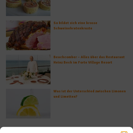
So bildet sich eine krosse
Schweinebratenkruste
Beachcomber – Alles über das Restaurant
Heinz Beck im Forte Village Resort
Was ist der Unterschied zwischen Limonen
und Limetten?
Empfohlen