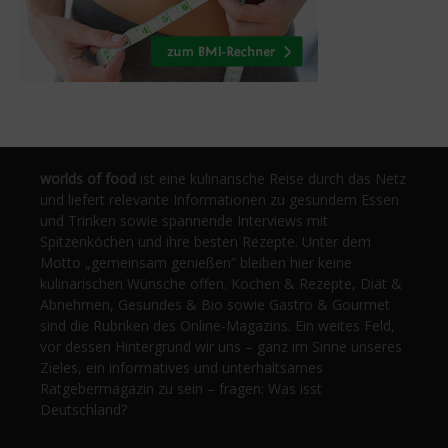
worlds of food
ist eine kulinarische Reise durch das Netz
und liefert relevante Informationen zu gesundem Essen
und Trinken sowie spannende Interviews mit
Spitzenköchen und ihre besten Rezepte. Unter dem
Motto „gemeinsam genießen“ bleiben hier keine
kulinarischen Wünsche offen. Kochen & Rezepte, Diät &
Abnehmen, Gesundes & Bio sowie Gastro & Gourmet
sind die Rubriken des Online-Magazins. Ein weites Feld,
vor dessen Hintergrund wir uns – ganz im Sinne unseres
Zieles, ein informatives und unterhaltsames
Ratgebermagazin zu sein – fragen: Was isst
Deutschland?