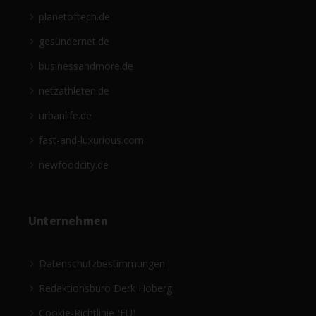
planetoftech.de
gesündernet.de
businessandmore.de
netzathleten.de
urbanlife.de
fast-and-luxurious.com
newfoodcity.de
Unternehmen
Datenschutzbestimmungen
Redaktionsbüro Derk Hoberg
Cookie-Richtlinie (EU)