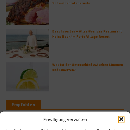
Schweinebratenkruste
Beachcomber – Alles über das Restaurant
Heinz Beck im Forte Village Resort
Was ist der Unterschied zwischen Limonen
und Limetten?
Empfohlen
Einwilligung verwalten