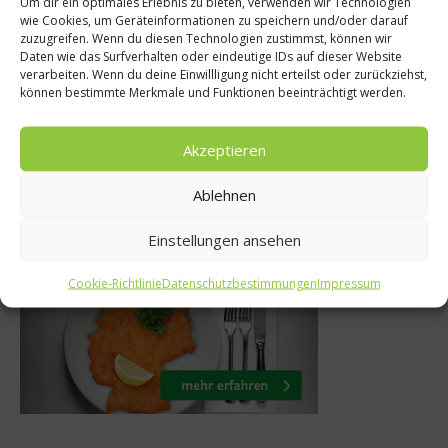
Um dir ein optimales Erlebnis zu bieten, verwenden wir Technologien
Kochen & Rezepte
wie Cookies, um Geräteinformationen zu speichern und/oder darauf
zuzugreifen. Wenn du diesen Technologien zustimmst, können wir
umbianisches Rezept –
Senf m
Daten wie das Surfverhalten oder eindeutige IDs auf dieser Website
verarbeiten. Wenn du deine Einwillligung nicht erteilst oder zurückziehst,
Pan de Yuca
Mün
können bestimmte Merkmale und Funktionen beeinträchtigt werden.
23. April 2013
Akzeptieren
Ablehnen
Was isst Deutschland
Einstellungen ansehen
Cookie-Richtlinie
Datenschutzbestimmungen
Impressum