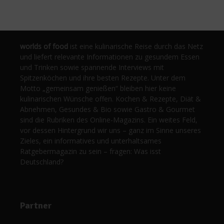
worlds of food
ist eine kulinarische Reise durch das Netz
und liefert relevante Informationen zu gesundem Essen
und Trinken sowie spannende Interviews mit
Spitzenköchen und ihre besten Rezepte. Unter dem
Motto „gemeinsam genießen“ bleiben hier keine
kulinarischen Wünsche offen. Kochen & Rezepte, Diät &
Abnehmen, Gesundes & Bio sowie Gastro & Gourmet
sind die Rubriken des Online-Magazins. Ein weites Feld,
vor dessen Hintergrund wir uns – ganz im Sinne unseres
Zieles, ein informatives und unterhaltsames
Ratgebermagazin zu sein – fragen: Was isst
Deutschland?
Partner